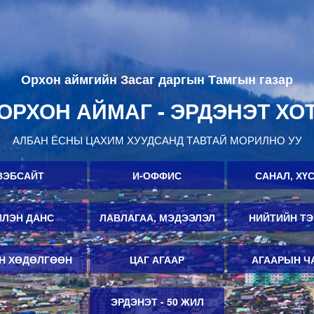
Орхон аймгийн Засаг даргын Тамгын газар
ОРХОН АЙМАГ - ЭРДЭНЭТ ХО
АЛБАН ЁСНЫ ЦАХИМ ХУУДСАНД ТАВТАЙ МОРИЛНО УУ
ВЭБСАЙТ
И-ОФФИС
САНАЛ, ХҮ
ЛЭН ДАНС
ЛАВЛАГАА, МЭДЭЭЛЭЛ
НИЙТИЙН Т
Н ХӨДӨЛГӨӨН
ЦАГ АГААР
АГААРЫН Ч
ЭРДЭНЭТ - 50 ЖИЛ