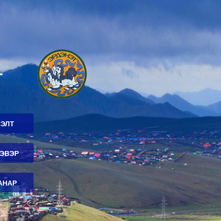
Т
СЭЛТ
ЭЭВЭР
АНАР