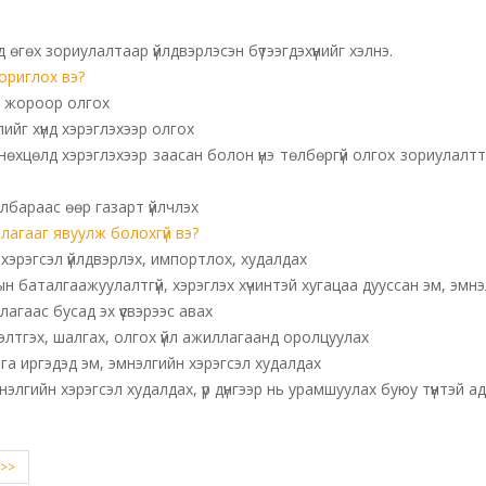
нд өгөх зориулалтаар үйлдвэрлэсэн бүтээгдэхүүнийг хэлнэ.
ориглох вэ?
үй жороор олгох
ийг хүнд хэрэглэхээр олгох
нөхцөлд хэрэглэхээр заасан болон үнэ төлбөргүй олгох зориулалтт
албараас өөр газарт үйлчлэх
лагааг явуулж болохгүй вэ?
 хэрэгсэл үйлдвэрлэх, импортлох, худалдах
ын баталгаажуулалтгүй, хэрэглэх хүчинтэй хугацаа дууссан эм, эмнэ
агаас бусад эх үүсвэрээс авах
бэлтгэх, шалгах, олгох үйл ажиллагаанд оролцуулах
ага иргэдэд эм, эмнэлгийн хэрэгсэл худалдах
нэлгийн хэрэгсэл худалдах, үр дүнгээр нь урамшуулах буюу түүнтэй 
>>