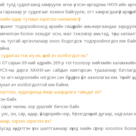
ий тулд судалгаанд хамруулж өгнө үү гэсэн өргөдлөө НХҮХ-ийн өр
м гарахаар уг судалгааг зохион байгуулж, огт хамрагдаагүй өрхүүди
ийн өдөр тутмын хэрэглээ нөлөөлөх үү?
үвшинг тодорхойлоход өрхийн гишүүдийн амьжиргаандаа зарцуулж
азар өмчилсөн болон эзэшдэг эсэх, мал тэжээвэр амьтад, түлш хала
элтээр нь тусгай аргачлалаар оноо бодогдож тодорхойлогдох юм б
айна.
далгаа гэж юу вэ, үүний ач холбогдол нь?
 07 сарын 09-ний өдрийн 269-р тогтоолоор нийгмийн халамжийн 
 ҮСХ-ны дарга ХАХНХ-ын сайдын хамтарсан тушаалаар батлагдса
э өгч мэдээллийн нэгдсэн сан бүрдүүлэх үйл ажиллагаа юм. Үүнийг ү
ухал ач холбогдолтой юм байна.
импортлох, худалдахад ямар шаардлага тавьдаг вэ?
сэн байх
ах сөрөг нөлөө, хор уршгийг бичсэн байх
улс, он, сар, өдөр, үйлдвэрийн нэр, бүтээгдэхүүний дугаар, хадгалах 
рмаар, хэрхэн хэрэглэх вэ?
сад хүндэтгэн үзэх шалтгаанаар хүүхэд эхийн сүүгээр хооллох болом