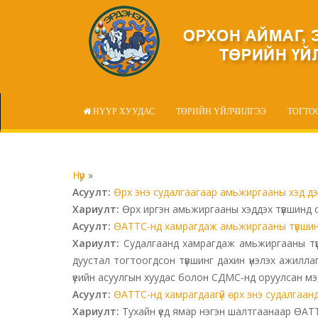
НҮҮР ХУУДАС
ТӨРИЙН ҮЙЛЧИЛГЭЭ
ТОГТО
Нүүр
»
Асуулт:
Өрх энэ судалгаагаар амьжиргааны хэд д
Хариулт:
Өрх иргэн амьжиргааны хэддэх түвшинд 
Асуулт:
ӨАТТС-нд хамрагдаж амьжиргааны түвшин нь
Хариулт:
Судалгаанд хамрагдаж амьжиргааны түвши
дуустал тогтоогдсон түвшинг дахин үнэлэх ажилла
үеийн асуулгын хуудас болон СДМС-нд оруулсан мэ
Асуулт:
ӨАТТС-нд хамрагдаагүй өрх энэ судалгаан
Хариулт:
Тухайн үед ямар нэгэн шалтгаанаар ӨАТТ