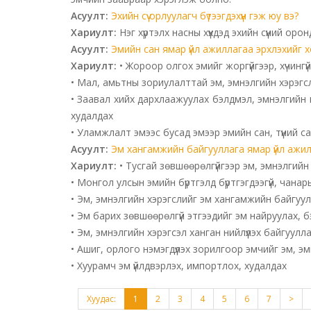
Асуулт:
Эхийн сүү орлуулагч бүтээгдэхүүн гэж юу вэ?
Хариулт:
Нэг хүртэлх насны хүүхдэд эхийн сүүний оро
Асуулт:
Эмийн сан ямар үйл ажиллагаа эрхлэхийг х
Хариулт:
• Жороор олгох эмийг жоргүйгээр, хүчинг
• Мал, амьтны зориулалттай эм, эмнэлгийн хэрэгсл
• Заавал хийх дархлаажуулах бэлдмэл, эмнэлгийн 
худалдах
• Уламжлалт эмээс бусад эмээр эмийн сан, түүний с
Асуулт:
Эм хангамжийн байгууллага ямар үйл ажил
Хариулт:
• Тусгай зөвшөөрөлгүйгээр эм, эмнэлгийн
• Монгол улсын эмийн бүртгэлд бүртгэгдээгүй, чанар
• Эм, эмнэлгийн хэрэгслийг эм хангамжийн байгуулл
• Эм барих зөвшөөрөлгүй этгээдийг эм найруулах, 
• Эм, эмнэлгийн хэрэгсэл ханган нийлүүлэх байгуулл
• Ашиг, орлого нэмэгдүүлэх зорилгоор эмчийг эм, эм
• Хуурамч эм үйлдвэрлэх, импортлох, худалдах
Хуудас:
1
2
3
4
5
6
7
>