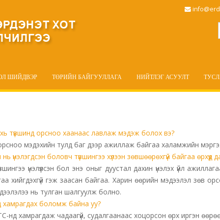
info@erd
ОЛ ШИЙДВЭР
ТӨРИЙН БАЙГУУЛЛАГА
НИЙТЛЭГ АСУУЛТ
ТУС
эхь түвшинд орсноо хаанаас лавлаж мэдэж болох вэ?
орсноо мэдэхийн тулд баг дээр ажиллаж байгаа халамжийн мэргэж
 үнэлэгдсэн боловч түвшингээ хүлээн зөвшөөрөхгүй байгаа өрхүүд д
нгээ үнэлүүлсэн бол энэ оныг дуустал дахин үнэлэх үйл ажиллага
гаа хийгдэхгүй гэж заасан байгаа. Харин өөрийн мэдээлэл зөв орс
дээлэлээ нь тулган шалгуулж болно.
д хамрагдах боломж байна уу?
С-нд хамрагдаж чадаагүй, судалгаанаас хоцорсон өрх иргэн өөрөө 