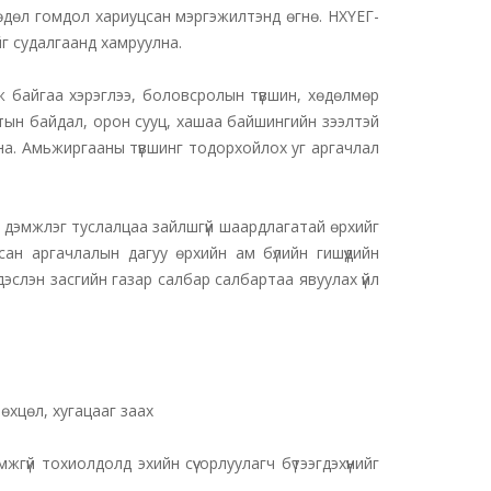
гөдөл гомдол хариуцсан мэргэжилтэнд өгнө. НХҮЕГ-
йг судалгаанд хамруулна.
 байгаа хэрэглээ, боловсролын түвшин, хөдөлмөр
алтын байдал, орон сууц, хашаа байшингийн зээлтэй
айна. Амьжиргааны түвшинг тодорхойлох уг аргачлал
дэмжлэг туслалцаа зайлшгүй шаардлагатай өрхийг
н аргачлалын дагуу өрхийн ам бүлийн гишүүдийн
ндэслэн засгийн газар салбар салбартаа явуулах үйл
нөхцөл, хугацааг заах
жгүй тохиолдолд эхийн сүү орлуулагч бүтээгдэхүүнийг