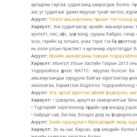
өргөдлөө гаргаж судалгаанд хамрагдаж болно. Үүн
аас уг судалгааг дахин явуулах тухай чиглэл, жура
Асуулт:
Тэгвэл амьжиргааны түвшинг тогтооход өрх
Хариулт:
Энэ судалгаагар өрхийн амьжиргааны т
эрхлэлт, нас, хүйс, эрүүл мэнд, сууцны байдал, г
эсэх, гэрийн эд хогшил, унаа тэрэг г.м бүх үзүүл
нь олон улсын практикт ч өргөнөөр хэрэглэгддэг б
Асуулт:
Өрхийн амжиргааны төвшин тодорхойлох су
Хариулт:
Монгол Улсын Засгийн Газрын 2013 оны
тодорхойлох үүднээс ӨАТТС- явуулах болсон ба
амьжиргаандаа зарцуулж байгаа хэрэглээгээр үнэлгэ
ажиллагаа, баримтлах бодлогоо тодорхойлоход ч
Асуулт:
Угж түүнтэй адилтгах зүйлийг үйлдвэрлэх, 
Хариулт:
• Цэвэрлэх, ариутгах зааварчилгааг бич
• Тэдгээрийг хэрэглэснээр хүүхдийн эрүүл мэндэд учр
• Хайрцаг сав, баглаа, боодол дээр нь үйлдвэрлэсэн 
Асуулт:
Эхийн сүү орлуулагч бүтээгдэхүүнийг ямар жу
Хариулт:
Эх нь нас барсан, эрүүл мэндийн болон бу
эмчийн заавраар хэрэглэж болно.