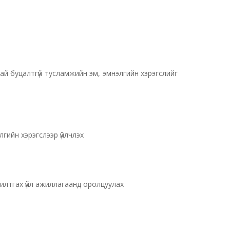
ай буцалтгүй тусламжийн эм, эмнэлгийн хэрэгслийг
лгийн хэрэгслээр үйлчлэх
адилтгах үйл ажиллагаанд оролцуулах