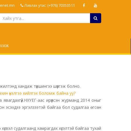
enet.mn
Лавлах утас: (+976) 70353511
ЛАМЖ
илтэнд хандаж түвшингээ шүүлгэж болно.
ахин үнэлгээ хийлгэх боломж байна уу?
а явагдахгүй.НХҮЕГ-аас ирүүлсэн журманд 2014 оныг
он эсэхдээ эргэлзээтэй байгаа бол судалгаа өгсөн
хүсвэл судалгаанд хамрагдах хүсэлтэй байгаа тухай