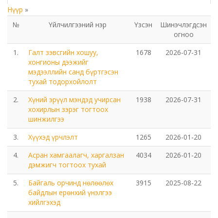
Нүүр
»
Төрийн аудитын газар
№
Үйлчилгээний нэр
Үзсэн
Шинэчлэгдсэн
огноо
Соёл урлагийн газар
1.
Галт зэвсгийн хошуу,
1678
2026-07-31
Орхон аймаг дахь Сум дундын иргэний хэргийн
хонгионы дээжийг
мэдээллийн санд бүртгэсэн
анхан шатны шүүх
тухай тодорхойлолт
Орхон аймаг дахь Шүүхийн тамгын газар
2.
Хүний эрүүл мэндэд учирсан
1938
2026-07-31
хохирлын зэрэг тогтоох
шинжилгээ
БОЛОВСРОЛ, ШИНЖЛЭХ УХААНЫ ЯАМНЫ ХАРЬЯА
ОРХОН АЙМАГ ДАХЬ ХӨДӨӨ АЖ АХУЙН МЭРГЭЖЛИЙН
3.
Хүүхэд үрчлэлт
1265
2026-01-20
СУРГАЛТ ҮЙЛДВЭРЛЭЛИЙН ТӨВ
4.
Асран хамгаалагч, харгалзан
4034
2026-01-20
дэмжигч тогтоох тухай
Мэргэжлийн сургалт, үйлдвэрлэлийн төв
5.
Байгаль орчинд нөлөөлөх
3915
2025-08-22
байдлын ерөнхий үнэлгээ
Боловсролын газар
хийлгэхэд