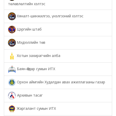
төлөвлөлтийн хэлтэс
Хяналт-шинжилгээ, үнэлгээний хэлтэс
Цэргийн штаб
Мэдээллийн төв
Хотын захирагчийн алба
Баян-Өндөр сумын ИТХ
Орхон аймгийн Худалдан авах ажиллагааны газар
Архивын тасаг
Жаргалант сумын ИТХ