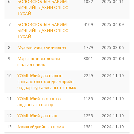
Мэдээлэл холбооны сүлжээ ХХК Орхон аймгийн
6.
БОЛОВСРОЛЫН БАРИМТ
1032
2025-04-11
БИЧГИЙГ ДАХИН ОЛГОХ
газар
ТУХАЙ
Мэдээлэл шуурхай удирдлагын төв
7.
БОЛОВСРОЛЫН БАРИМТ
4109
2025-04-09
БИЧГИЙГ ДАХИН ОЛГОХ
ТУХАЙ
Нийтийн номын сан
8.
Музейн үзвэр үйлчилгээ
1779
2025-03-06
Эрдэнэт Булганы цахилгаан түгээх сүлжээ ТӨХК
9.
Мэргэшсэн жолооны
3001
2025-02-04
шалгалт авах
Эрдэнэт ус, дулаан түгээх сүлжээ ОНӨХК
10.
ҮОМШӨ-ний даатгалын
2249
2024-11-19
сангаас олгох хөдөлмөрийн
Бүсийн оношлогоо эмчилгээний төв
чадвар түр алдсаны тэтгэмж
11.
ҮОМШӨ-ний тэжээгчээ
1185
2024-11-19
Хот тохижуулах газар
алдсаны тэтгэвэр
Орхон аймаг Шуудан үйлчилгээний газар
12.
ҮОМШӨ-ний даатгал
1255
2024-11-19
13.
Ажилгүйдлийн тэтгэмж
1381
2024-11-19
Биеийн тамир, спортын газар