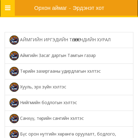
Цэс
Орхон аймаг - Эрдэнэт хот
АЙМГИЙН ИРГЭДИЙН ТӨЛӨӨЛӨГЧДИЙН ХУРАЛ
Аймгийн Засаг даргын Тамгын газар
Төрийн захиргааны удирдлагын хэлтэс
Хууль, эрх зүйн хэлтэс
Нийгмийн бодлогын хэлтэс
Санхүү, төрийн сангийн хэлтэс
Бүс орон нутгийн хөрөнгө оруулалт, бодлого,