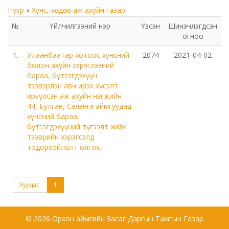
Нүүр
»
Хүнс, хөдөө аж ахуйн газар
Төрийн аудитын газар
№
Үйлчилгээний нэр
Үзсэн
Шинэчлэгдсэн
огноо
Соёл урлагийн газар
1.
Улаанбаатар хотоос хүнсний
2074
2021-04-02
Орхон аймаг дахь Сум дундын иргэний хэргийн
болон ахуйн хэрэглээний
бараа, бүтээгдэхүүн
анхан шатны шүүх
тээвэрлэн авч ирэх хүсэлт
ирүүлсэн аж ахуйн нэгжийн
Орхон аймаг дахь Шүүхийн тамгын газар
44, Булган, Сэлэнгэ аймгуудад
хүнсний бараа,
бүтээгдэхүүний түгээлт хийх
БОЛОВСРОЛ, ШИНЖЛЭХ УХААНЫ ЯАМНЫ ХАРЬЯА
тээврийн хэрэгсэлд
ОРХОН АЙМАГ ДАХЬ ХӨДӨӨ АЖ АХУЙН МЭРГЭЖЛИЙН
тодорхойлолт олгох.
СУРГАЛТ ҮЙЛДВЭРЛЭЛИЙН ТӨВ
Мэргэжлийн сургалт, үйлдвэрлэлийн төв
Хуудас:
1
Боловсролын газар
© 2026 Орхон аймгийн Засаг Даргын Тамгын Газар