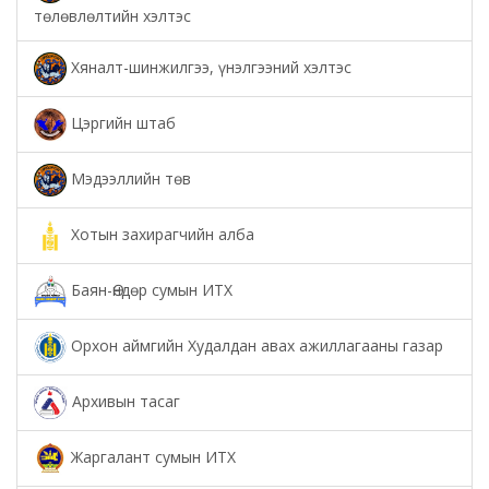
төлөвлөлтийн хэлтэс
Хяналт-шинжилгээ, үнэлгээний хэлтэс
Цэргийн штаб
Мэдээллийн төв
Хотын захирагчийн алба
Баян-Өндөр сумын ИТХ
Орхон аймгийн Худалдан авах ажиллагааны газар
Архивын тасаг
Жаргалант сумын ИТХ