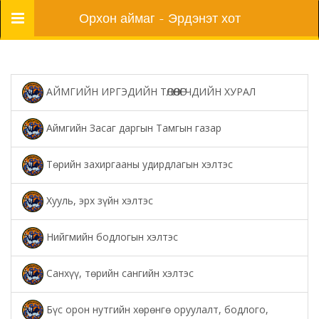
Цэс
Орхон аймаг - Эрдэнэт хот
АЙМГИЙН ИРГЭДИЙН ТӨЛӨӨЛӨГЧДИЙН ХУРАЛ
Аймгийн Засаг даргын Тамгын газар
Төрийн захиргааны удирдлагын хэлтэс
Хууль, эрх зүйн хэлтэс
Нийгмийн бодлогын хэлтэс
Санхүү, төрийн сангийн хэлтэс
Бүс орон нутгийн хөрөнгө оруулалт, бодлого,