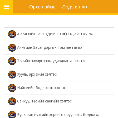
Цэс
Орхон аймаг - Эрдэнэт хот
АЙМГИЙН ИРГЭДИЙН ТӨЛӨӨЛӨГЧДИЙН ХУРАЛ
Аймгийн Засаг даргын Тамгын газар
Төрийн захиргааны удирдлагын хэлтэс
Хууль, эрх зүйн хэлтэс
Нийгмийн бодлогын хэлтэс
Санхүү, төрийн сангийн хэлтэс
Бүс орон нутгийн хөрөнгө оруулалт, бодлого,