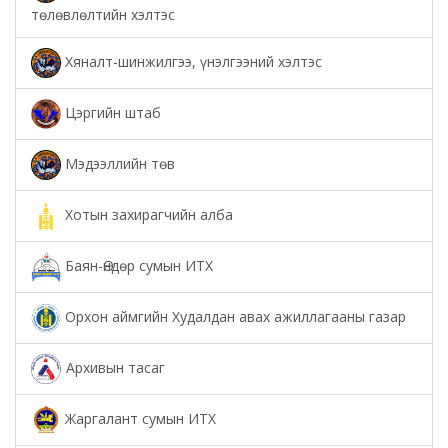
төлөвлөлтийн хэлтэс
Хяналт-шинжилгээ, үнэлгээний хэлтэс
Цэргийн штаб
Мэдээллийн төв
Хотын захирагчийн алба
Баян-Өндөр сумын ИТХ
Орхон аймгийн Худалдан авах ажиллагааны газар
Архивын тасаг
Жаргалант сумын ИТХ