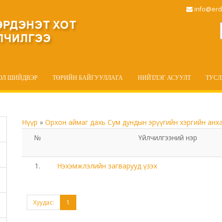
info@erd
ОЛ ШИЙДВЭР
ТӨРИЙН БАЙГУУЛЛАГА
НИЙТЛЭГ АСУУЛТ
ТУС
Нүүр
»
Орхон аймаг дахь Сум дундын эрүүгийн хэргийн анх
№
Үйлчилгээний нэр
1.
Нэхэмжлэлийн загварууд үзэх
Хуудас:
1