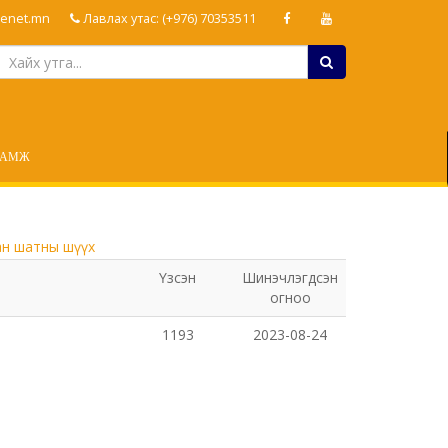
enet.mn
Лавлах утас: (+976) 70353511
ЛАМЖ
ан шатны шүүх
Үзсэн
Шинэчлэгдсэн
огноо
1193
2023-08-24