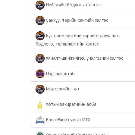
Нийгмийн бодлогын хэлтэс
Санхүү, төрийн сангийн хэлтэс
Бүс орон нутгийн хөрөнгө оруулалт,
бодлого, төлөвлөлтийн хэлтэс
Хяналт-шинжилгээ, үнэлгээний хэлтэс
Цэргийн штаб
Мэдээллийн төв
Хотын захирагчийн алба
Баян-Өндөр сумын ИТХ
Орхон аймгийн Худалдан авах