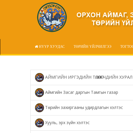
НҮҮР ХУУДАС
ТӨРИЙН ҮЙЛЧИЛГЭЭ
ТОГТО
АЙМГИЙН ИРГЭДИЙН ТӨЛӨӨЛӨГЧДИЙН ХУРАЛ
Аймгийн Засаг даргын Тамгын газар
Төрийн захиргааны удирдлагын хэлтэс
Хууль, эрх зүйн хэлтэс