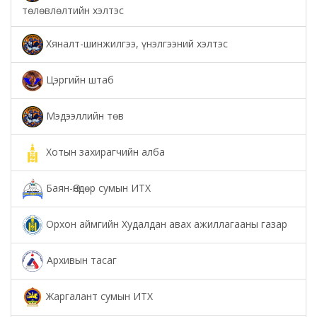
төлөвлөлтийн хэлтэс
Хяналт-шинжилгээ, үнэлгээний хэлтэс
Цэргийн штаб
Мэдээллийн төв
Хотын захирагчийн алба
Баян-Өндөр сумын ИТХ
Орхон аймгийн Худалдан авах ажиллагааны газар
Архивын тасаг
Жаргалант сумын ИТХ