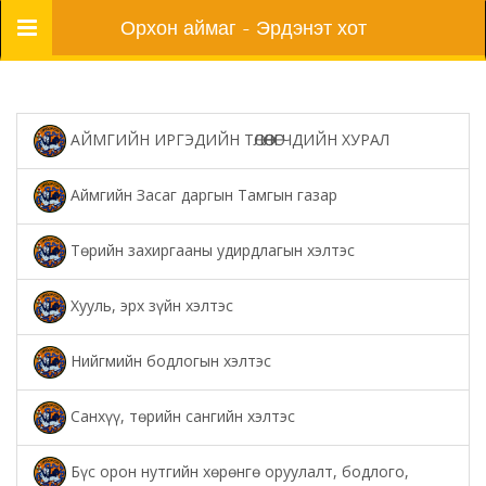
Цэс
Орхон аймаг - Эрдэнэт хот
АЙМГИЙН ИРГЭДИЙН ТӨЛӨӨЛӨГЧДИЙН ХУРАЛ
Аймгийн Засаг даргын Тамгын газар
Төрийн захиргааны удирдлагын хэлтэс
Хууль, эрх зүйн хэлтэс
Нийгмийн бодлогын хэлтэс
Санхүү, төрийн сангийн хэлтэс
Бүс орон нутгийн хөрөнгө оруулалт, бодлого,