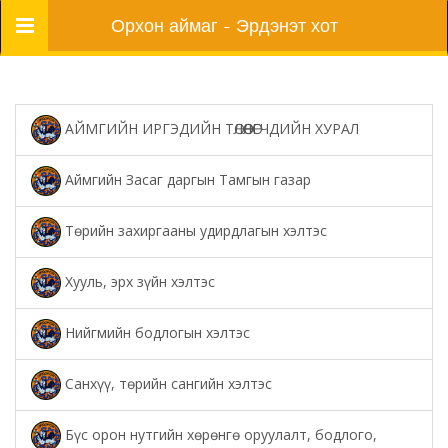
Цэс
Орхон аймаг - Эрдэнэт хот
АЙМГИЙН ИРГЭДИЙН ТӨЛӨӨЛӨГЧДИЙН ХУРАЛ
Аймгийн Засаг даргын Тамгын газар
Төрийн захиргааны удирдлагын хэлтэс
Хууль, эрх зүйн хэлтэс
Нийгмийн бодлогын хэлтэс
Санхүү, төрийн сангийн хэлтэс
Бүс орон нутгийн хөрөнгө оруулалт, бодлого,