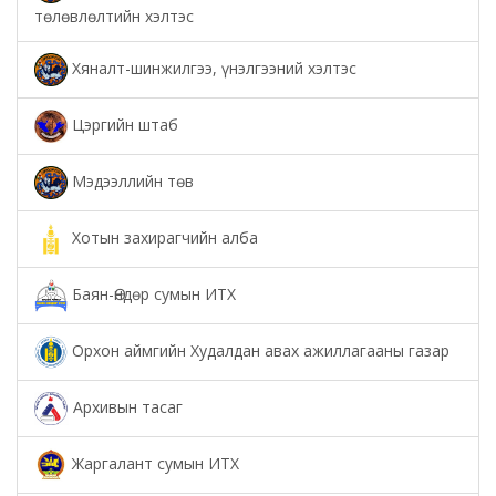
төлөвлөлтийн хэлтэс
Хяналт-шинжилгээ, үнэлгээний хэлтэс
Цэргийн штаб
Мэдээллийн төв
Хотын захирагчийн алба
Баян-Өндөр сумын ИТХ
Орхон аймгийн Худалдан авах ажиллагааны газар
Архивын тасаг
Жаргалант сумын ИТХ