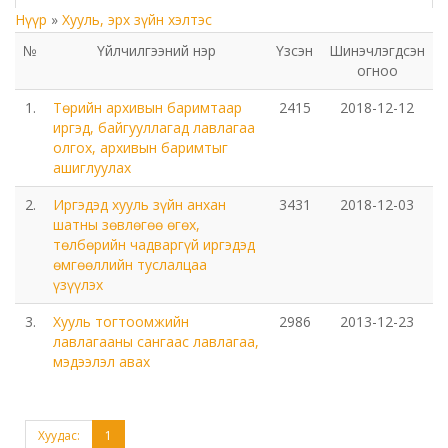
Нүүр
»
Хууль, эрх зүйн хэлтэс
Төрийн аудитын газар
№
Үйлчилгээний нэр
Үзсэн
Шинэчлэгдсэн
огноо
Соёл урлагийн газар
1.
Төрийн архивын баримтаар
2415
2018-12-12
Орхон аймаг дахь Сум дундын иргэний хэргийн
иргэд, байгууллагад лавлагаа
олгох, архивын баримтыг
анхан шатны шүүх
ашиглуулах
Орхон аймаг дахь Шүүхийн тамгын газар
2.
Иргэдэд хууль зүйн анхан
3431
2018-12-03
шатны зөвлөгөө өгөх,
төлбөрийн чадваргүй иргэдэд
БОЛОВСРОЛ, ШИНЖЛЭХ УХААНЫ ЯАМНЫ ХАРЬЯА
өмгөөллийн туслалцаа
ОРХОН АЙМАГ ДАХЬ ХӨДӨӨ АЖ АХУЙН МЭРГЭЖЛИЙН
үзүүлэх
СУРГАЛТ ҮЙЛДВЭРЛЭЛИЙН ТӨВ
3.
Хууль тогтоомжийн
2986
2013-12-23
лавлагааны сангаас лавлагаа,
Мэргэжлийн сургалт, үйлдвэрлэлийн төв
мэдээлэл авах
Боловсролын газар
Хуудас:
1