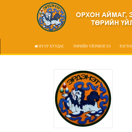
НҮҮР ХУУДАС
ТӨРИЙН ҮЙЛЧИЛГЭЭ
ТОГТО