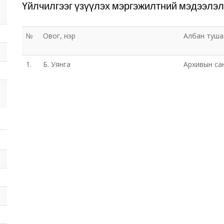
Үйлчилгээг үзүүлэх мэргэжилтний мэдээлэл
№
Овог, нэр
Албан туша
1.
Б. Уянга
Архивын са