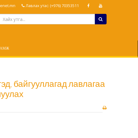
enet.mn
Лавлах утас: (+976) 70353511
ЛАМЖ
эд, байгууллагад лавлагаа
луулах