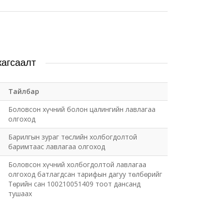
жагсаалт
Тайлбар
Боловсон хүчний болон цалингийн лавлагаа
олгоход
Барилгын зураг төслийн холбогдолтой
баримтаас лавлагаа олгоход
Боловсон хүчний холбогдолтой лавлагаа
олгоход батлагдсан тарифын дагуу төлбөрийг
Төрийн сан 100210051409 тоот дансанд
тушаах