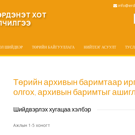
info@erd
ОЛ ШИЙДВЭР
ТӨРИЙН БАЙГУУЛЛАГА
НИЙТЛЭГ АСУУЛТ
ТУС
Төрийн архивын баримтаар ирг
олгох, архивын баримтыг ашиг
Шийдвэрлэх хугацаа хэлбэр
Ажлын 1-5 хоногт