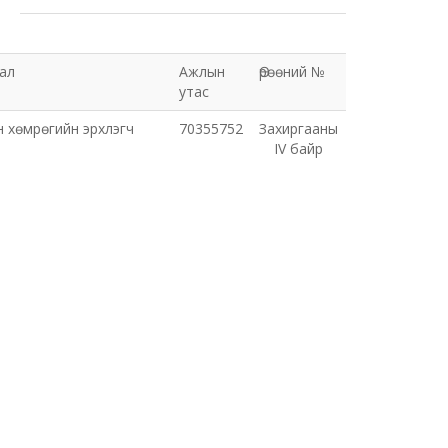
ал
Ажлын
Өрөөний №
утас
н хөмрөгийн эрхлэгч
70355752
Захиргааны
IV байр