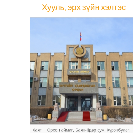
Хууль, эрх зүйн хэлтэс
Хууль, эрх зүйн хэлтэс
Хаяг
Орхон аймаг, Баян-Өндөр сум, Хүрэнбулаг,