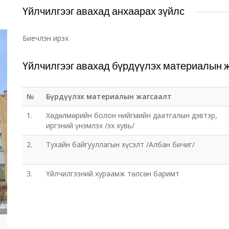
Үйлчилгээг авахад анхаарах зүйлс
Биечлэн ирэх
Үйлчилгээг авахад бүрдүүлэх материалын 
№
Бүрдүүлэх материалын жагсаалт
1.
Хөдөлмөрийн болон нийгмийн даатгалын дэвтэр,
иргэний үнэмлэх /эх хувь/
2.
Тухайн байгууллагын хүсэлт /Албан бичиг/
3.
Үйлчилгээний хураамж төлсөн баримт