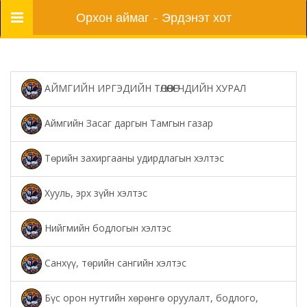
Цэс
Орхон аймаг - Эрдэнэт хот
АЙМГИЙН ИРГЭДИЙН ТӨЛӨӨЛӨГЧДИЙН ХУРАЛ
Аймгийн Засаг даргын Тамгын газар
Төрийн захиргааны удирдлагын хэлтэс
Хууль, эрх зүйн хэлтэс
Нийгмийн бодлогын хэлтэс
Санхүү, төрийн сангийн хэлтэс
Бүс орон нутгийн хөрөнгө оруулалт, бодлого,