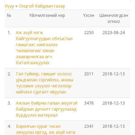
Нүүр
»
Онцгой байдлын газар
Төрийн аудитын газар
№
Үйлчилгээний нэр
Үзсэн
Шинэчлэгдсэн
огноо
Соёл урлагийн газар
1.
Аж ахуй нэгж
2250
2023-08-24
Орхон аймаг дахь Сум дундын иргэний хэргийн
байгууллагуудын обеъктын
гамшгаас хамгаалах
анхан шатны шүүх
төлөвлөгөөг хянан
зааварчилгаа өгч
Орхон аймаг дахь Шүүхийн тамгын газар
баталгаажуулах
2.
Гал түймэр, гамшиг ослоос
2011
2018-12-13
БОЛОВСРОЛ, ШИНЖЛЭХ УХААНЫ ЯАМНЫ ХАРЬЯА
урьдчилан сэргийлэх, анхны
ОРХОН АЙМАГ ДАХЬ ХӨДӨӨ АЖ АХУЙН МЭРГЭЖЛИЙН
тусламж үзүүлэх чиглэлээр
СУРГАЛТ ҮЙЛДВЭРЛЭЛИЙН ТӨВ
хийчээл сургалт явуулах
3.
Ажлын байрны галын аюулгүй
3476
2018-12-13
Мэргэжлийн сургалт, үйлдвэрлэлийн төв
байдлын дүгнэлт гаргуулахад
бүрдүүлэх материал
Боловсролын газар
4.
Барилгын зураг төсөл
2341
2018-12-13
хянуулах иргэд, аж ахуй нэгж