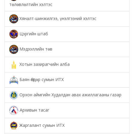
төлөвлөлтийн хэлтэс
Хяналт-шинжилгээ, үнэлгээний хэлтэс
Цэргийн штаб
Мэдээллийн төв
Хотын захирагчийн алба
Баян-Өндөр сумын ИТХ
Орхон аймгийн Худалдан авах ажиллагааны газар
Архивын тасаг
Жаргалант сумын ИТХ