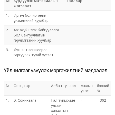
№
Бүрдүүлэх материалын
Тайлбар
жагсаалт
1.
Иргэн бол иргэний
үнэмлэхний хуулбар,
2.
Аж ахуй нэгж байгууллага
бол байгууллагын
гэрчилгээний хуулбар
3.
Дүгнэлт зөвшөөрөл
гаргуулах тухай хүсэлт
Үйлчилгээг үзүүлэх мэргэжилтний мэдээлэл
№
Овог, нэр
Албан тушаал
Ажлын
Өрөөний
утас
№
1.
Э. Сонинзаяа
Гал түймрийн
-
302
улсын
хяналтын