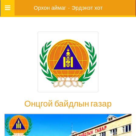
Цэс
Орхон аймаг - Эрдэнэт хот
Онцгой байдлын газар
Онцгой байдлын газар