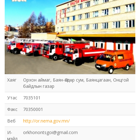
Хаяг
Орхон аймаг, Баян-Өндөр сум, Баянцагаан, Онцгой
байдлын газар
Утас
7035101
Факс
70350001
Веб
http://or.nema.gov.mn/
И-
orkhonontsgoi@gmail.com
мэйл