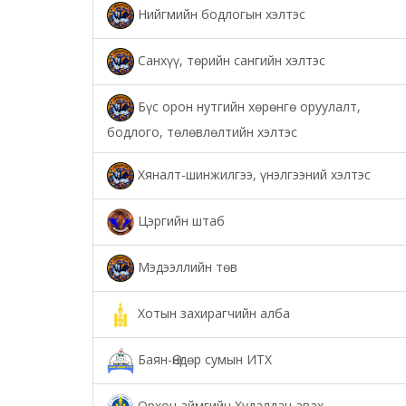
Нийгмийн бодлогын хэлтэс
Санхүү, төрийн сангийн хэлтэс
Бүс орон нутгийн хөрөнгө оруулалт,
бодлого, төлөвлөлтийн хэлтэс
Хяналт-шинжилгээ, үнэлгээний хэлтэс
Цэргийн штаб
Мэдээллийн төв
Хотын захирагчийн алба
Баян-Өндөр сумын ИТХ
Орхон аймгийн Худалдан авах