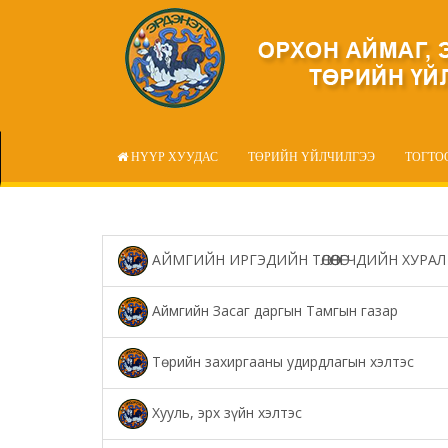
НҮҮР ХУУДАС
ТӨРИЙН ҮЙЛЧИЛГЭЭ
ТОГТО
АЙМГИЙН ИРГЭДИЙН ТӨЛӨӨЛӨГЧДИЙН ХУРАЛ
Аймгийн Засаг даргын Тамгын газар
Төрийн захиргааны удирдлагын хэлтэс
Хууль, эрх зүйн хэлтэс