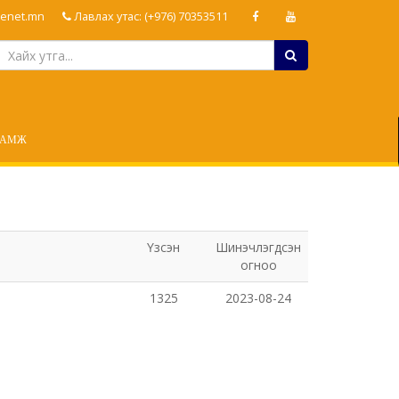
enet.mn
Лавлах утас: (+976) 70353511
ЛАМЖ
Үзсэн
Шинэчлэгдсэн
огноо
1325
2023-08-24