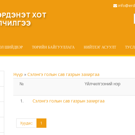
info@erd
ОЛ ШИЙДВЭР
ТӨРИЙН БАЙГУУЛЛАГА
НИЙТЛЭГ АСУУЛТ
ТУС
Нүүр
»
Сэлэнгэ голын сав газрын захиргаа
№
Үйлчилгээний нэр
1.
Сэлэнгэ голын сав газрын захиргаа
Хуудас:
1