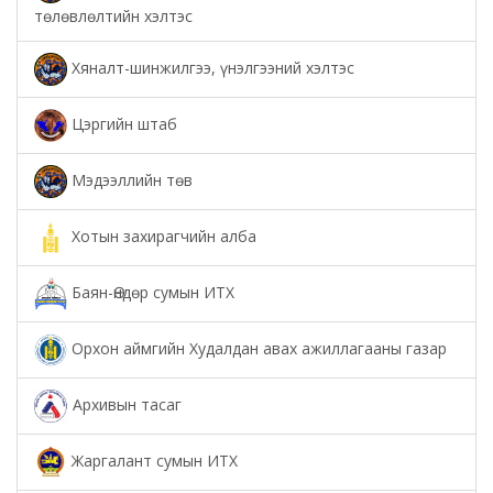
төлөвлөлтийн хэлтэс
Хяналт-шинжилгээ, үнэлгээний хэлтэс
Цэргийн штаб
Мэдээллийн төв
Хотын захирагчийн алба
Баян-Өндөр сумын ИТХ
Орхон аймгийн Худалдан авах ажиллагааны газар
Архивын тасаг
Жаргалант сумын ИТХ