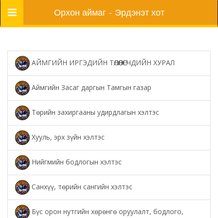
Цэс
Орхон аймаг - Эрдэнэт хот
АЙМГИЙН ИРГЭДИЙН ТӨЛӨӨЛӨГЧДИЙН ХУРАЛ
Аймгийн Засаг даргын Тамгын газар
Төрийн захиргааны удирдлагын хэлтэс
Хууль, эрх зүйн хэлтэс
Нийгмийн бодлогын хэлтэс
Санхүү, төрийн сангийн хэлтэс
Бүс орон нутгийн хөрөнгө оруулалт, бодлого,