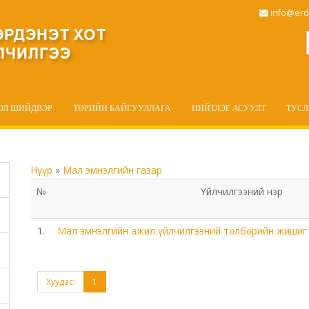
info@erd
ОЛ ШИЙДВЭР
ТӨРИЙН БАЙГУУЛЛАГА
НИЙТЛЭГ АСУУЛТ
ТУС
Нүүр
»
Мал эмнэлгийн газар
№
Үйлчилгээний нэр
1.
Мал эмнэлгийн ажил үйлчилгээний төлбөрийн жишиг 
Хуудас:
1