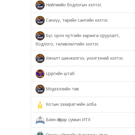
Нийгмийн бодлогын хэлтэс
Санхүү, төрийн сангийн хэлтэс
Бүс орон нутгийн хөрөнгө оруулалт,
бодлого, төлөвлөлтийн хэлтэс
Хяналт-шинжилгээ, үнэлгээний хэлтэс
Цэргийн штаб
Мэдээллийн төв
Хотын захирагчийн алба
Баян-Өндөр сумын ИТХ
Орхон аймгийн Худалдан авах