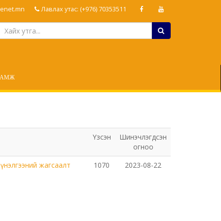
enet.mn
Лавлах утас: (+976) 70353511
ЛАМЖ
Үзсэн
Шинэчлэгдсэн
огноо
үнэлгээний жагсаалт
1070
2023-08-22