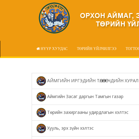
НҮҮР ХУУДАС
ТӨРИЙН ҮЙЛЧИЛГЭЭ
ТОГТО
АЙМГИЙН ИРГЭДИЙН ТӨЛӨӨЛӨГЧДИЙН ХУРАЛ
Аймгийн Засаг даргын Тамгын газар
Төрийн захиргааны удирдлагын хэлтэс
Хууль, эрх зүйн хэлтэс