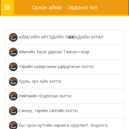
Цэс
Орхон аймаг - Эрдэнэт хот
АЙМГИЙН ИРГЭДИЙН ТӨЛӨӨЛӨГЧДИЙН ХУРАЛ
Аймгийн Засаг даргын Тамгын газар
Төрийн захиргааны удирдлагын хэлтэс
Хууль, эрх зүйн хэлтэс
Нийгмийн бодлогын хэлтэс
Санхүү, төрийн сангийн хэлтэс
Бүс орон нутгийн хөрөнгө оруулалт, бодлого,