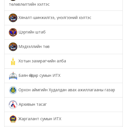
төлөвлөлтийн хэлтэс
Хяналт-шинжилгээ, үнэлгээний хэлтэс
Цэргийн штаб
Мэдээллийн төв
Хотын захирагчийн алба
Баян-Өндөр сумын ИТХ
Орхон аймгийн Худалдан авах ажиллагааны газар
Архивын тасаг
Жаргалант сумын ИТХ