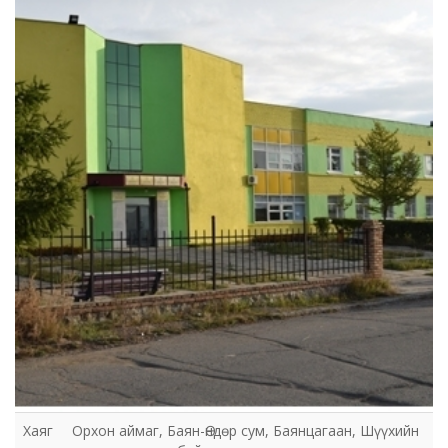
Орхон аймаг дахь Сум дундын эрүүгийн
хэргийн анхан шатны шүүх
Хаяг
Орхон аймаг, Баян-Өндөр сум, Баянцагаан, Шүүхийн