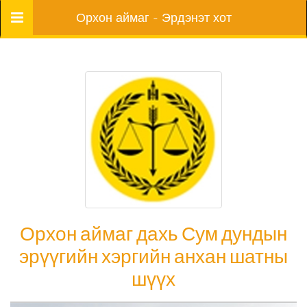
Цэс
Орхон аймаг - Эрдэнэт хот
Орхон аймаг дахь Сум дундын
эрүүгийн хэргийн анхан шатны
шүүх