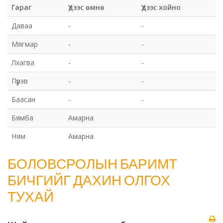
Гараг
Үдээс өмнө
Үдээс хойно
Даваа
-
-
Мягмар
-
-
Лхагва
-
-
Пүрэв
-
-
Баасан
-
-
Бямба
Амарна
Ням
Амарна
БОЛОВСРОЛЫН БАРИМТ
БИЧГИЙГ ДАХИН ОЛГОХ
ТУХАЙ