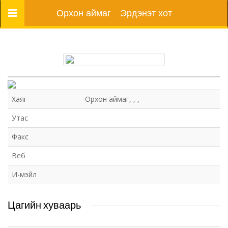
Цэс
Орхон аймаг - Эрдэнэт хот
Хаяг
Орхон аймаг, , ,
Утас
Факс
Веб
И-мэйл
Цагийн хуваарь