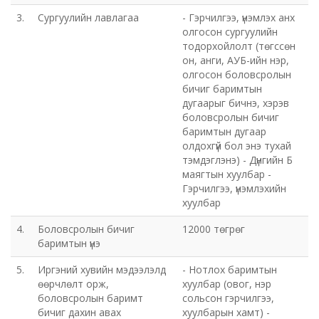
3.
Сургуулийн лавлагаа
- Гэрчилгээ, үнэмлэх анх
олгосон сургуулийн
тодорхойлолт (төгссөн
он, анги, АУБ-ийн нэр,
олгосон боловсролын
бичиг баримтын
дугаарыг бичнэ, хэрэв
боловсролын бичиг
баримтын дугаар
олдохгүй бол энэ тухай
тэмдэглэнэ) - Дүнгийн Б
маягтын хуулбар -
Гэрчилгээ, үнэмлэхийн
хуулбар
4.
Боловсролын бичиг
12000 төгрөг
баримтын үнэ
5.
Иргэний хувийн мэдээлэлд
- Нотлох баримтын
өөрчлөлт орж,
хуулбар (овог, нэр
боловсролын баримт
сольсон гэрчилгээ,
бичиг дахин авах
хуулбарын хамт) -