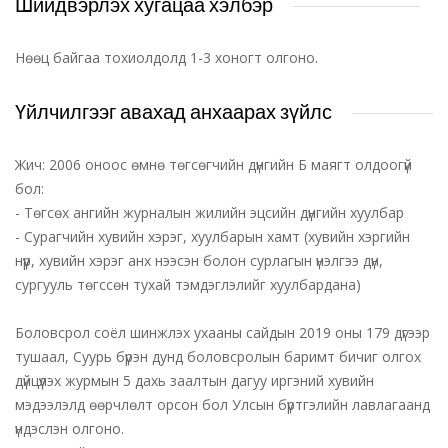
Шийдвэрлэх хугацаа хэлбэр
Нөөц байгаа тохиолдолд 1-3 хоногт олгоно.
Үйлчилгээг авахад анхаарах зүйлс
Жич: 2006 оноос өмнө төгсөгчийн дүнгийн Б маягт олдоогүй
бол:
- Төгсөх ангийн журналын жилийн эцсийн дүнгийн хуулбар
- Сурагчийн хувийн хэрэг, хуулбарын хамт (хувийн хэргийн
нүүр, хувийн хэрэг анх нээсэн болон сурлагын үнэлгээ дүн,
сургууль төгссөн тухай тэмдэглэлийг хуулбардана)
Боловсрол соёл шинжлэх ухааны сайдын 2019 оны 179 дүгээр
тушаал, Суурь бүрэн дунд боловсролын баримт бичиг олгох
дүйцүүлэх журмын 5 дахь заалтын дагуу иргэний хувийн
мэдээлэлд өөрчлөлт орсон бол Улсын бүртгэлийн лавлагаанд
үндэслэн олгоно.