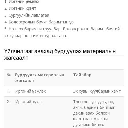
1. Иргэний үнэмлэх
2. Иргэний хүсэлт
3. Сургуулийн лавлагаа
4. Боловсролын бичиг баримтын үнэ
5. Нотлох баримтын хуулбар, Боловсролын баримт бичгийг
эх хувиар нь авчирч хураалгана.
Үйлчилгээг авахад бүрдүүлэх материалын
жагсаалт
№
Бүрдүүлэх материалын
Тайлбар
жагсаалт
1.
Иргэний үнэмлэх
Эх хувь, хуулбарын хамт
2.
Иргэний хүсэлт
Төгссөн сургууль, он,
анги, баримт бичгийг
дахин авах болсон
шалтгаан, утасны
дугаарыг бичнэ.