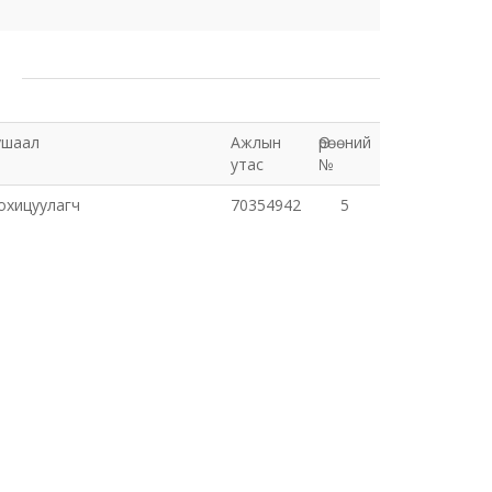
ушаал
Ажлын
Өрөөний
утас
№
охицуулагч
70354942
5