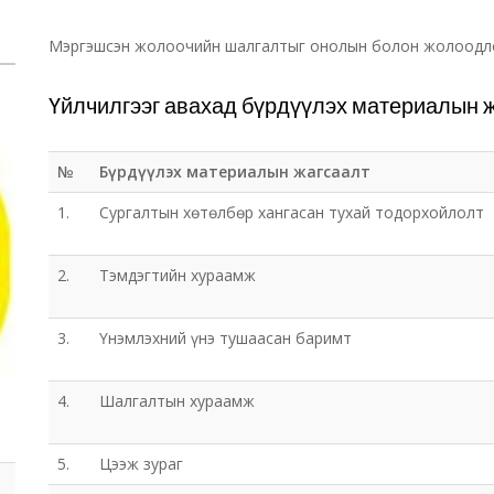
Мэргэшсэн жолоочийн шалгалтыг онолын болон жолоодлог
Үйлчилгээг авахад бүрдүүлэх материалын 
№
Бүрдүүлэх материалын жагсаалт
1.
Сургалтын хөтөлбөр хангасан тухай тодорхойлолт
2.
Тэмдэгтийн хураамж
3.
Үнэмлэхний үнэ тушаасан баримт
4.
Шалгалтын хураамж
5.
Цээж зураг