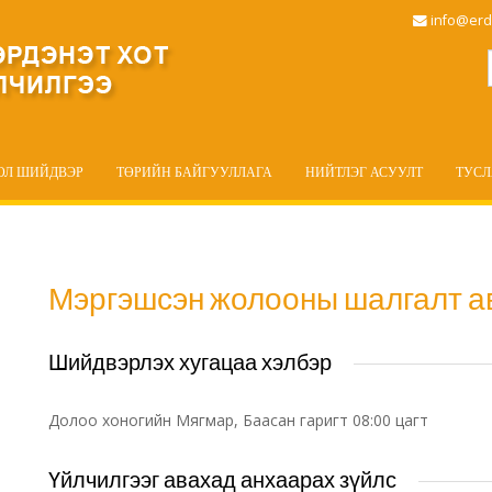
info@erd
ОЛ ШИЙДВЭР
ТӨРИЙН БАЙГУУЛЛАГА
НИЙТЛЭГ АСУУЛТ
ТУС
Мэргэшсэн жолооны шалгалт а
Шийдвэрлэх хугацаа хэлбэр
Долоо хоногийн Мягмар, Баасан гаригт 08:00 цагт
Үйлчилгээг авахад анхаарах зүйлс