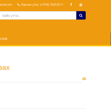
enet.mn
Лавлах утас: (+976) 70353511
ЛАМЖ
вах