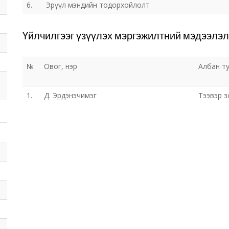
6.
Эрүүл мэндийн тодорхойлолт
Үйлчилгээг үзүүлэх мэргэжилтний мэдээлэл
№
Овог, нэр
Албан т
1.
Д. Эрдэнэчимэг
Тээвэр з