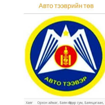
Авто тээврийн төв
Хаяг
Орхон аймаг, Баян-Өндөр сум, Баянцагаан,