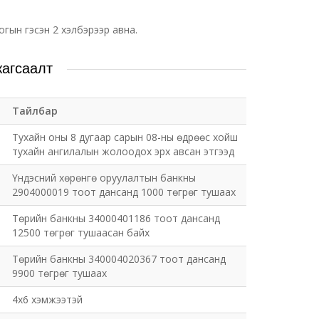
ын гэсэн 2 хэлбэрээр авна.
жагсаалт
Тайлбар
Тухайн оны 8 дугаар сарын 08-ны өдрөөс хойш
тухайн ангилалын жолоодох эрх авсан этгээд
Үндэсний хөрөнгө оруулалтын банкны
2904000019 тоот дансанд 1000 төгрөг тушаах
Төрийн банкны 34000401186 тоот дансанд
12500 төгрөг тушаасан байх
Төрийн банкны 340004020367 тоот дансанд
9900 төгрөг тушаах
4х6 хэмжээтэй