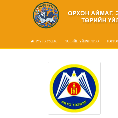
НҮҮР ХУУДАС
ТӨРИЙН ҮЙЛЧИЛГЭЭ
ТОГТО