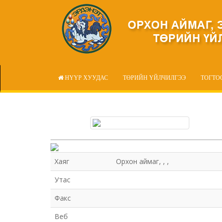
НҮҮР ХУУДАС
ТӨРИЙН ҮЙЛЧИЛГЭЭ
ТОГТО
Хаяг
Орхон аймаг, , ,
Утас
Факс
Веб