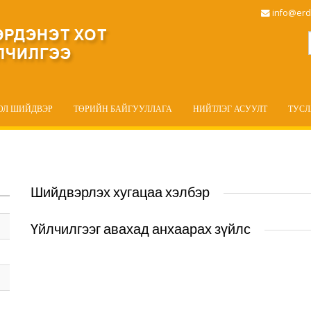
info@erd
ОЛ ШИЙДВЭР
ТӨРИЙН БАЙГУУЛЛАГА
НИЙТЛЭГ АСУУЛТ
ТУС
Шийдвэрлэх хугацаа хэлбэр
Үйлчилгээг авахад анхаарах зүйлс