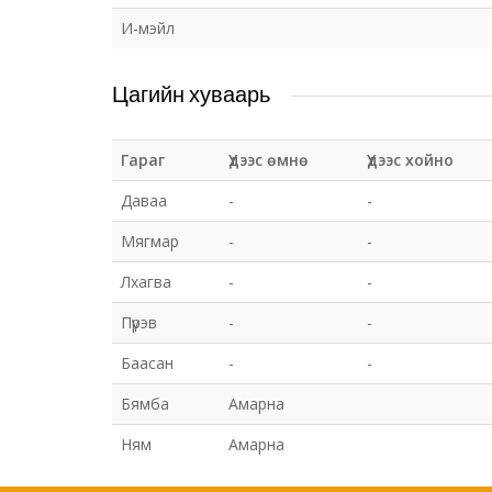
И-мэйл
Цагийн хуваарь
Гараг
Үдээс өмнө
Үдээс хойно
Даваа
-
-
Мягмар
-
-
Лхагва
-
-
Пүрэв
-
-
Баасан
-
-
Бямба
Амарна
Ням
Амарна