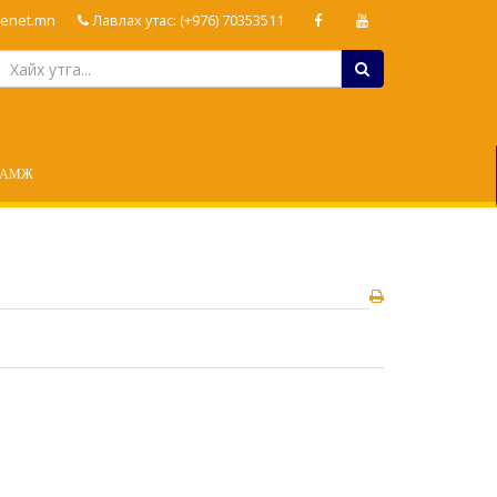
enet.mn
Лавлах утас: (+976) 70353511
ЛАМЖ