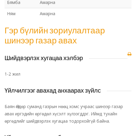
Бямба
Амарна
Ням
Амарна
Гэр бүлийн зориулалтаар
шинээр газар авах
Шийдвэрлэх хугацаа хэлбэр
1-2 жил
Үйлчилгээг авахад анхаарах зүйлс
Баян-Өндөр суманд газрын нөөц хомс учраас шинээр газар
авах иргэдийн өргөдөл хүсэлт хүлээгддэг. Иймд тухайн
өргөдлийг шийдвэрлэх хугацаа тодорхойгүй байна.