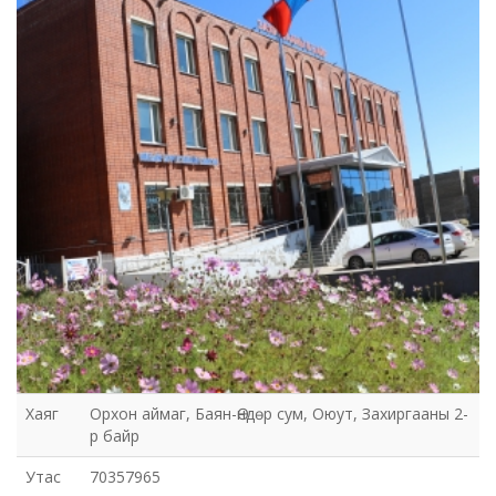
Хаяг
Орхон аймаг, Баян-Өндөр сум, Оюут, Захиргааны 2-
р байр
Утас
70357965