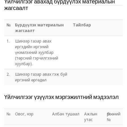
Үйлчилгээг авахад бүрдүүлэх материалын
жагсаалт
№
Бүрдүүлэх материалын
Тайлбар
жагсаалт
1.
Шинээр газар авах
иргэдийн иргэний
үнэмлэхний хуулбар
(төрсний гэрчилгээний
хуулбар).
2.
Шинээр газар авах гэж буй
иргэний өргөдөл
Үйлчилгээг үзүүлэх мэргэжилтний мэдээлэл
№
Овог, нэр
Албан тушаал
Ажлын
Өрөөний
утас
№