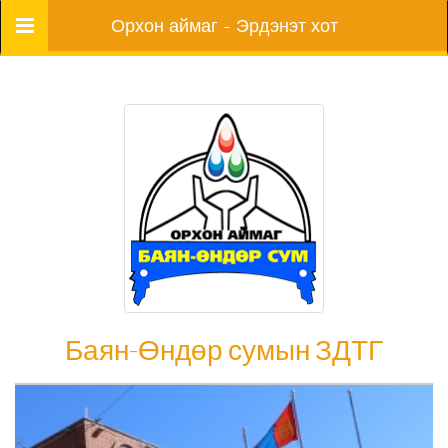
Цэс
Орхон аймаг - Эрдэнэт хот
Баян-Өндөр сумын ЗДТГ
Баян-Өндөр сумын ЗДТГ