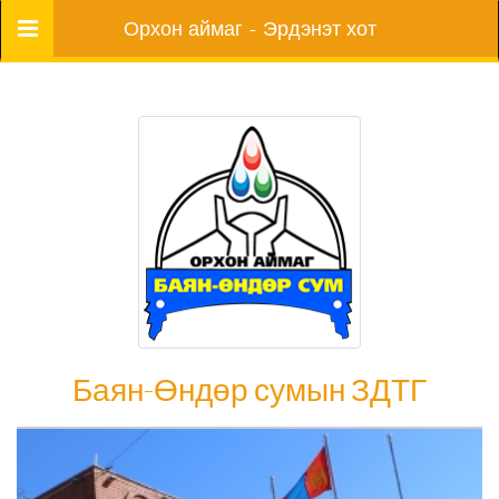
Цэс
Орхон аймаг - Эрдэнэт хот
Баян-Өндөр сумын ЗДТГ
Баян-Өндөр сумын ЗДТГ