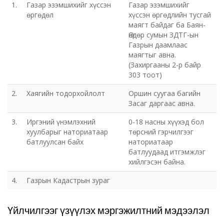
1.
Газар эзэмшихийг хүссэн
Газар эзэмшихийг
өргөдөл
хүссэн өргөдлийн тусгай
маягт байдаг ба Баян-
Өндөр сумын ЗДТГ-ын
Газрын даамлаас
маягтыг авна.
(Захиргааны 2-р байр
303 тоот)
2.
Хаягийн тодорхойлолт
Оршин суугаа багийн
Засаг даргаас авна.
3.
Иргэний үнэмлэхний
0-18 насны хүүхэд бол
хуулбарыг наториатаар
төрсний гэрчилгээг
батлуулсан байх
наториатаар
батлуудаад итгэмжлэг
хийлгэсэн байна.
4.
Газрын Кадастрын зураг
Үйлчилгээг үзүүлэх мэргэжилтний мэдээлэл