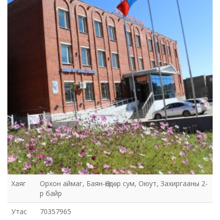
Хаяг
Орхон аймаг, Баян-Өндөр сум, Оюут, Захиргааны 2-
р байр
Утас
70357965