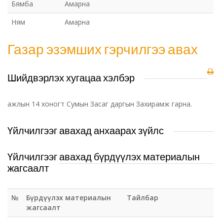
Бямба
Амарна
Ням
Амарна
Газар эзэмших гэрчилгээ авах
Шийдвэрлэх хугацаа хэлбэр
ажлын 14 хоногт Сумын Засаг даргын Захирамж гарна.
Үйлчилгээг авахад анхаарах зүйлс
Үйлчилгээг авахад бүрдүүлэх материалын
жагсаалт
№
Бүрдүүлэх материалын
Тайлбар
жагсаалт