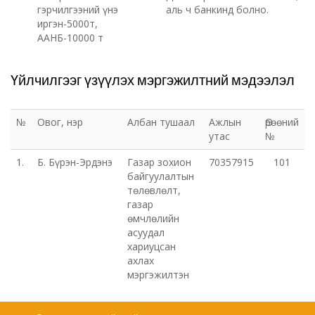
гэрчилгээний үнэ
аль ч банкинд болно.
иргэн-5000т,
ААНБ-10000 т
Үйлчилгээг үзүүлэх мэргэжилтний мэдээлэл
№
Овог, нэр
Албан тушаал
Ажлын
Өрөөний
утас
№
1.
Б. Бүрэн-Эрдэнэ
Газар зохион
70357915
101
байгуулалтын
төлөвлөлт,
газар
өмчлөлийн
асуудал
хариуцсан
ахлах
мэргэжилтэн