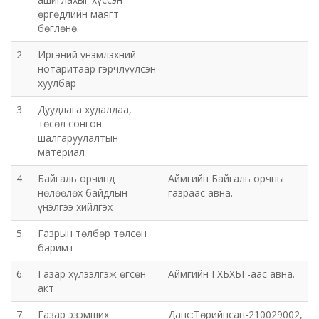
өргөдлийн маягт
бөглөнө.
2.
Иргэний үнэмлэхний
нотаритаар гэрчлүүлсэн
хуулбар
3.
Дуудлага худалдаа,
төсөл сонгон
шалгаруулалтын
материал
4.
Байгаль орчинд
Аймгийн Байгаль орчны
нөлөөлөх байдлын
газраас авна.
үнэлгээ хийлгэх
5.
Газрын төлбөр төлсөн
баримт
6.
Газар хүлээлгэж өгсөн
Аймгийн ГХБХБГ-аас авна.
акт
7.
Газар эзэмших
Данс:Төрийнсан-210029002,