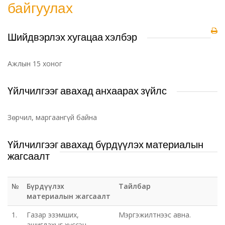
байгуулах
Шийдвэрлэх хугацаа хэлбэр
Ажлын 15 хоног
Үйлчилгээг авахад анхаарах зүйлс
Зөрчил, маргаангүй байна
Үйлчилгээг авахад бүрдүүлэх материалын
жагсаалт
№
Бүрдүүлэх
Тайлбар
материалын жагсаалт
1.
Газар эзэмших,
Мэргэжилтнээс авна.
ашиглахыг хүссэн