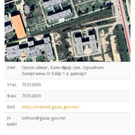
Хаяг
Орхон аймаг, Баян-Өндөр сум, Уурхайчин,
Захиргааны IV байр 1-р давхарт
Утас
70352609
Факс
70352609
Веб
https://erdenet.gazar.gov.mn/
И-
orkhon@gazar.gov.mn
мэйл