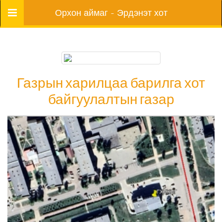
Цэс
Орхон аймаг - Эрдэнэт хот
Газрын харилцаа барилга хот
байгуулалтын газар
Газрын харилцаа барилга хот
байгуулалтын газар