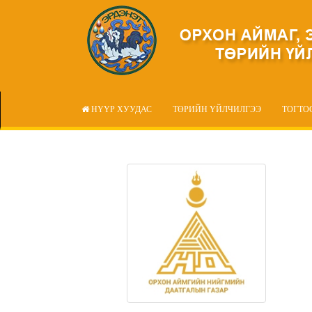
НҮҮР ХУУДАС
ТӨРИЙН ҮЙЛЧИЛГЭЭ
ТОГТО