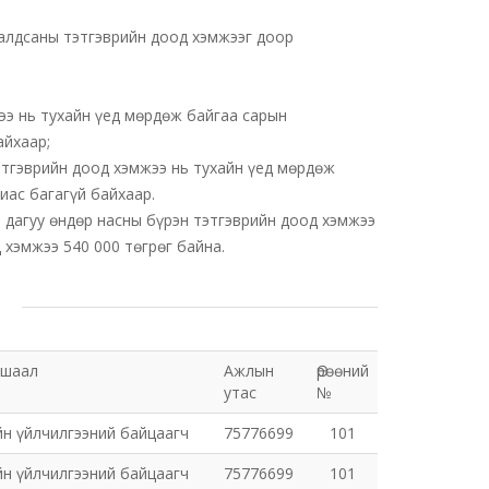
алдсаны тэтгэврийн доод хэмжээг доор
ээ нь тухайн үед мөрдөж байгаа сарын
айхаар;
этгэврийн доод хэмжээ нь тухайн үед мөрдөж
иас багагүй байхаар.
 дагуу өндөр насны бүрэн тэтгэврийн доод хэмжээ
 хэмжээ 540 000 төгрөг байна.
ушаал
Ажлын
Өрөөний
утас
№
йн үйлчилгээний байцаагч
75776699
101
йн үйлчилгээний байцаагч
75776699
101