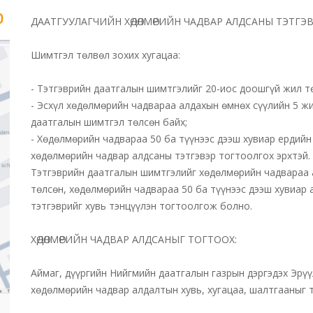
р
ДААТГУУЛАГЧИЙН ХӨДӨЛМӨРИЙН ЧАДВАР АЛДСАНЫ ТЭТГЭВ
Шимтгэл төлвөл зохих хугацаа:
- Тэтгэврийн даатгалын шимтгэлийг 20-иос доошгүй жил т
- Эсхүл хөдөлмөрийн чадвараа алдахын өмнөх сүүлийн 5 жи
даатгалын шимтгэл төлсөн байх;
- Хөдөлмөрийн чадвараа 50 ба түүнээс дээш хувиар ердийн
хөдөлмөрийн чадвар алдсаны тэтгэвэр тогтоолгох эрхтэй.
Тэтгэврийн даатгалын шимтгэлийг хөдөлмөрийн чадвараа а
төлсөн, хөдөлмөрийн чадвараа 50 ба түүнээс дээш хувиар
тэтгэврийг хувь тэнцүүлэн тогтоолгож болно.
ХӨДӨЛМӨРИЙН ЧАДВАР АЛДСАНЫГ ТОГТООХ:
Аймаг, дүүргийн Нийгмийн даатгалын газрын дэргэдэх Эрү
хөдөлмөрийн чадвар алдалтын хувь, хугацаа, шалтгааныг 