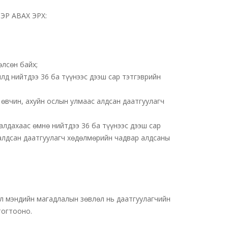
ЭР АВАХ ЭРХ:
өлсөн байх;
лд нийтдээ 36 ба түүнээс дээш сар тэтгэврийн
 өвчин, ахуйн ослын улмаас алдсан даатгуулагч
лдахаас өмнө нийтдээ 36 ба түүнээс дээш сар
 алдсан даатгуулагч хөдөлмөрийн чадвар алдсаны
үл мэндийн магадлалын зөвлөл нь даатгуулагчийн
тогтооно.