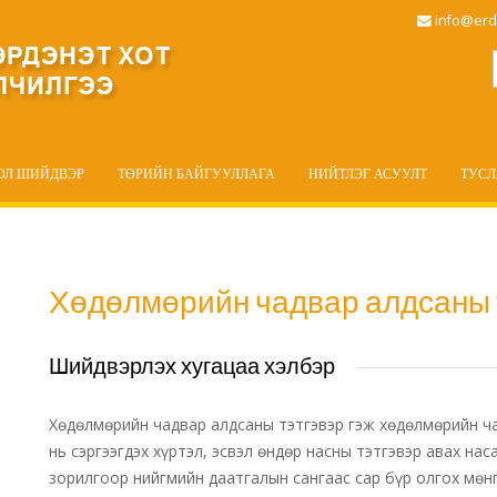
info@erd
ОЛ ШИЙДВЭР
ТӨРИЙН БАЙГУУЛЛАГА
НИЙТЛЭГ АСУУЛТ
ТУС
Хөдөлмөрийн чадвар алдсаны 
Шийдвэрлэх хугацаа хэлбэр
Хөдөлмөрийн чадвар алдсаны тэтгэвэр гэж хөдөлмөрийн ч
нь сэргээгдэх хүртэл, эсвэл өндөр насны тэтгэвэр авах нас
зорилгоор нийгмийн даатгалын сангаас сар бүр олгох мөнг