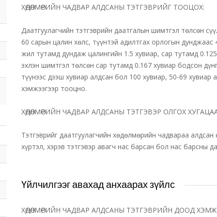
ХӨДӨЛМӨРИЙН ЧАДВАР АЛДСАНЫ ТЭТГЭВРИЙГ ТООЦОХ:
Даатгуулагчийн тэтгэврийн даатгалын шимтгэл төлсөн сү
60 сарын цалин хөлс, түүнтэй адилтгах орлогын дунджаас 
жил тутамд дундаж цалингийн 1.5 хувиар, сар тутамд 0.125
эхлэн шимтгэл төлсөн сар тутамд 0.167 хувиар бодсон дүн
түүнээс дээш хувиар алдсан бол 100 хувиар, 50-69 хувиар
хэмжээгээр тооцно.
ХӨДӨЛМӨРИЙН ЧАДВАР АЛДСАНЫ ТЭТГЭВЭР ОЛГОХ ХУГАЦАА
Тэтгэврийг даатгуулагчийн хөдөлмөрийн чадвараа алдсан 
хүртэл, хэрэв тэтгэвэр авагч нас барсан бол нас барсны д
Үйлчилгээг авахад анхаарах зүйлс
ХӨДӨЛМӨРИЙН ЧАДВАР АЛДСАНЫ ТЭТГЭВРИЙН ДООД ХЭМЖ