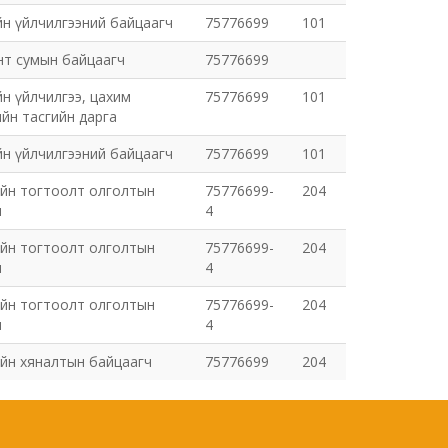
йн үйлчилгээний байцаагч
75776699
101
нт сумын байцаагч
75776699
йн үйлчилгээ, цахим
75776699
101
йн тасгийн дарга
йн үйлчилгээний байцаагч
75776699
101
ийн тогтоолт олголтын
75776699-
204
ч
4
ийн тогтоолт олголтын
75776699-
204
ч
4
ийн тогтоолт олголтын
75776699-
204
ч
4
йн хяналтын байцаагч
75776699
204