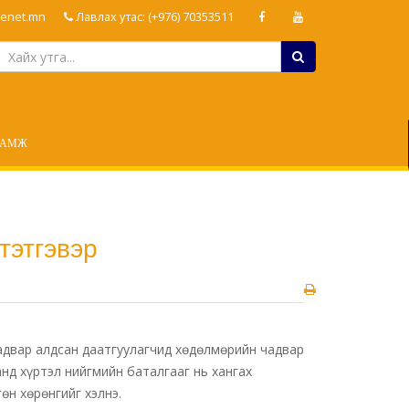
enet.mn
Лавлах утас: (+976) 70353511
ЛАМЖ
тэтгэвэр
адвар алдсан даатгуулагчид хөдөлмөрийн чадвар
анд хүртэл нийгмийн баталгааг нь хангах
өн хөрөнгийг хэлнэ.