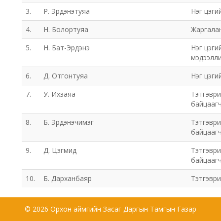
3.
Р. Эрдэнэтуяа
Нэг цэги
4.
Н. Болортуяа
Жаргала
5.
Н. Бат-Эрдэнэ
Нэг цэги
мэдээлли
6.
Д. Отгонтуяа
Нэг цэги
7.
У. Ихзаяа
Тэтгэвр
байцааг
8.
Б. Эрдэнэчимэг
Тэтгэвр
байцааг
9.
Д. Цэгмид
Тэтгэвр
байцааг
10.
Б. Дарханбаяр
Тэтгэври
© 2026 Орхон аймгийн Засаг Даргын Тамгын Газар