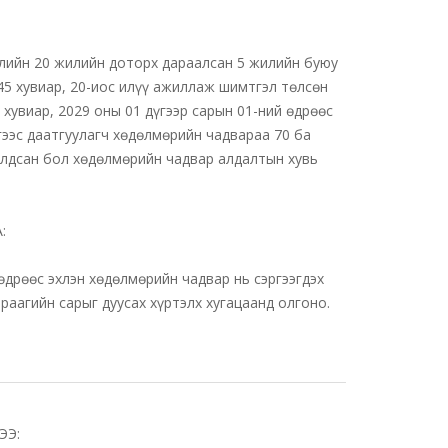
үлийн 20 жилийн доторх дараалсан 5 жилийн буюу
45 хувиар, 20-иос илүү ажиллаж шимтгэл төлсөн
 хувиар, 2029 оны 01 дүгээр сарын 01-ний өдрөөс
гээс даатгуулагч хөдөлмөрийн чадвараа 70 ба
 алдсан бол хөдөлмөрийн чадвар алдалтын хувь
:
өдрөөс эхлэн хөдөлмөрийн чадвар нь сэргээгдэх
араагийн сарыг дуусах хүртэлх хугацаанд олгоно.
ЭЭ: