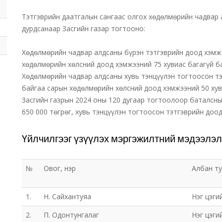
Тэтгэврийн даатгалын сангаас олгох хөдөлмөрийн чадвар 
дурдсанаар Засгийн газар тогтооно:
Хөдөлмөрийн чадвар алдсаны бүрэн тэтгэврийн доод хэмж
хөдөлмөрийн хөлсний доод хэмжээний 75 хувиас багагүй б
Хөдөлмөрийн чадвар алдсаны хувь тэнцүүлэн тогтоосон т
байгаа сарын хөдөлмөрийн хөлсний доод хэмжээний 50 хув
Засгийн газрын 2024 оны 120 дугаар тогтоолоор баталсны
650 000 төгрөг, хувь тэнцүүлэн тогтоосон тэтгэврийн доод
Үйлчилгээг үзүүлэх мэргэжилтний мэдээлэл
№
Овог, нэр
Албан т
1.
Н. Сайхантуяа
Нэг цэги
2.
П. Одонтунгалаг
Нэг цэги