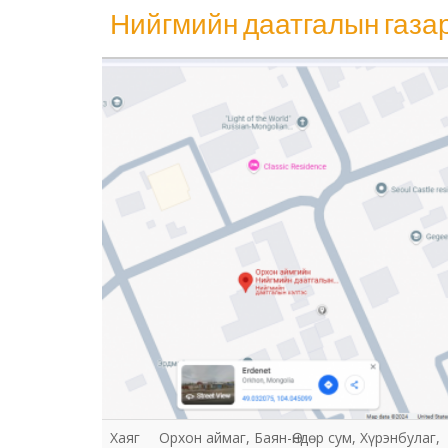
Нийгмийн даатгалын газа
Нийгмийн даатгалын газар
Хаяг
Орхон аймаг, Баян-Өндөр сум, Хүрэнбулаг,