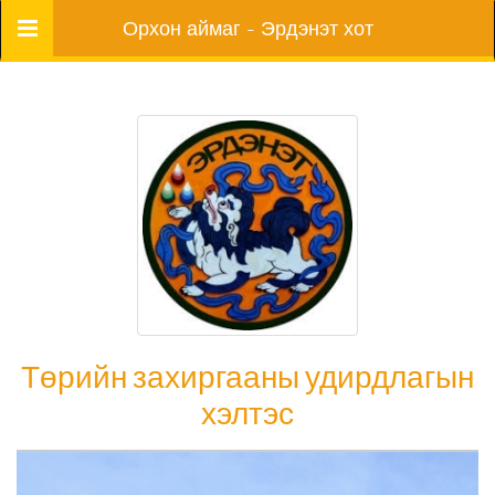
Цэс
Орхон аймаг - Эрдэнэт хот
Төрийн захиргааны удирдлагын
хэлтэс
Төрийн захиргааны удирдлагын хэлтэс