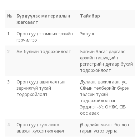
№
Бүрдүүлэх материалын
Тайлбар
жагсаалт
1.
Орон сууц эзэмших эрхийн
Эх хувь
гэрчилгээ
2.
Ам бүлийн тодорхойлолт
Багийн Засаг даргаас
өрхийн гишүүдийн
регистрийн дугаар бүхий
тодорхойлолт
3.
Орон сууц ашиглалтын
Дулаан, цахилгаан, ус,
зөрчилгүй тухай
СӨХ-ын төлбөрийг бүрэн
тодорхойлолт
төлсөн тухай
тодорхойлолтыг
Эрдэнэт-Ус ОНӨХК, СӨХ-
оос авах
4.
Орон сууц хувьчилж
Өргөдлийн маягт бөглөн
авахыг хүссэн өргөдөл
гарын үсгээ зурна.