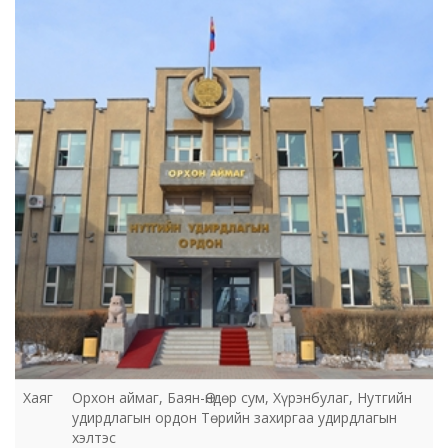
Хаяг
Орхон аймаг, Баян-Өндөр сум, Хүрэнбулаг, Нутгийн
удирдлагын ордон Төрийн захиргаа удирдлагын
хэлтэс