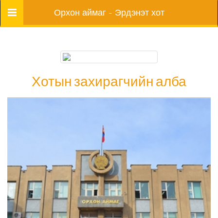
Цэс
Орхон аймаг - Эрдэнэт хот
Хотын захирагчийн алба
Хотын захирагчийн алба