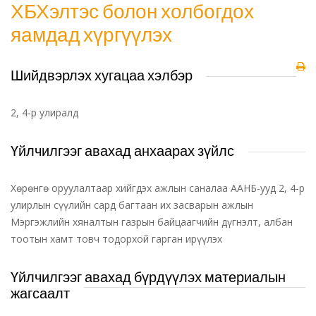
ХБХэлтэс болон холбогдох
яамдад хүргүүлэх
Шийдвэрлэх хугацаа хэлбэр
2, 4-р улиралд
Үйлчилгээг авахад анхаарах зүйлс
Хөрөнгө оруулалтаар хийгдэх ажлын саналаа ААНБ-ууд 2, 4-р
улирлын сүүлийн сард багтаан их засварын ажлын
Мэргэжлийн хяналтын газрын байцаагчийн дүгнэлт, албан
тоотын хамт товч тодорхой гарган ирүүлэх
Үйлчилгээг авахад бүрдүүлэх материалын
жагсаалт