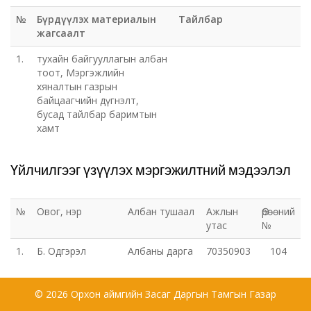
№
Бүрдүүлэх материалын
Тайлбар
жагсаалт
1.
тухайн байгууллагын албан
тоот, Мэргэжлийн
хяналтын газрын
байцаагчийн дүгнэлт,
бусад тайлбар баримтын
хамт
Үйлчилгээг үзүүлэх мэргэжилтний мэдээлэл
№
Овог, нэр
Албан тушаал
Ажлын
Өрөөний
утас
№
1.
Б. Одгэрэл
Албаны дарга
70350903
104
© 2026 Орхон аймгийн Засаг Даргын Тамгын Газар