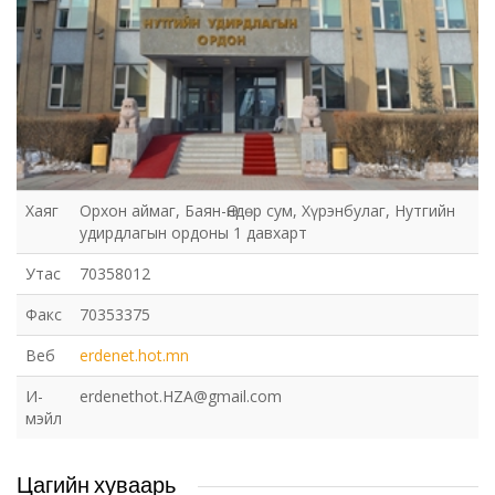
Хаяг
Орхон аймаг, Баян-Өндөр сум, Хүрэнбулаг, Нутгийн
удирдлагын ордоны 1 давхарт
Утас
70358012
Факс
70353375
Веб
erdenet.hot.mn
И-
erdenethot.HZA@gmail.com
мэйл
Цагийн хуваарь