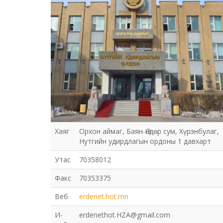
Хаяг
Орхон аймаг, Баян-Өндөр сум, Хүрэнбулаг,
Нутгийн удирдлагын ордоны 1 давхарт
Утас
70358012
Факс
70353375
Веб
erdenet.hot.mn
И-
erdenethot.HZA@gmail.com