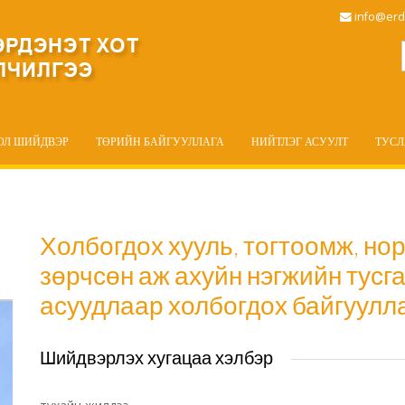
info@erd
ОЛ ШИЙДВЭР
ТӨРИЙН БАЙГУУЛЛАГА
НИЙТЛЭГ АСУУЛТ
ТУС
Холбогдох хууль, тогтоомж, но
зөрчсөн аж ахуйн нэгжийн тусг
асуудлаар холбогдох байгуулла
Шийдвэрлэх хугацаа хэлбэр