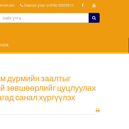
enet.mn
Лавлах утас: (+976) 70353511
ЛАМЖ
рм дүрмийн заалтыг
ай зөвшөөрлийг цуцлуулах
гад санал хүргүүлэх