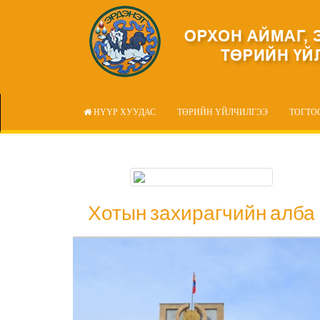
НҮҮР ХУУДАС
ТӨРИЙН ҮЙЛЧИЛГЭЭ
ТОГТО
Хотын захирагчийн алба
Хотын захирагчийн алба