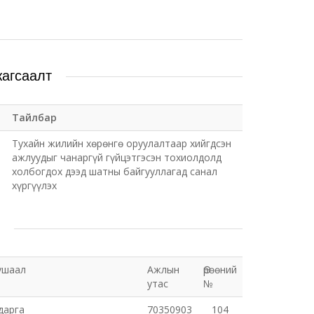
жагсаалт
Тайлбар
т
Тухайн жилийн хөрөнгө оруулалтаар хийгдсэн
ажлуудыг чанаргүй гүйцэтгэсэн тохиолдолд
холбогдох дээд шатны байгууллагад санал
хүргүүлэх
ушаал
Ажлын
Өрөөний
утас
№
дарга
70350903
104