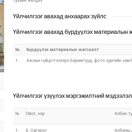
тухайн жилдээ
Үйлчилгээг авахад анхаарах зүйлс
Үйлчилгээг авахад бүрдүүлэх материалын 
№
Бүрдүүлэх материалын жагсаалт
1.
Ажлын гүйцэтгэлээрх баримтууд, фото зургийн хам
Үйлчилгээг үзүүлэх мэргэжилтний мэдээлэл
№
Овог, нэр
Албан т
1.
Б. Одгэрэл
Албаны 