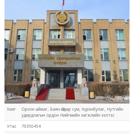
Хаяг
Орхон аймаг, Баян-Өндөр сум, Хүрэнбулаг, Нутгийн
удирдлагын ордон Нийгмийн хөгжлийн хэлтэс
Утас
70350454