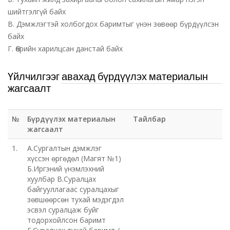
шийтгэлгүй байх
В. Дэмжлэгтэй холбогдох баримтыг үнэн зөвөөр бүрдүүлсэн
байх
Г. Өөрийн харилцсан данстай байх
Үйлчилгээг авахад бүрдүүлэх материалын
жагсаалт
№
Бүрдүүлэх материалын
Тайлбар
жагсаалт
1.
А.Сургалтын дэмжлэг
хүссэн өргөдөл (Магят №1)
Б.Иргэний үнэмлэхний
хуулбар В.Суралцах
байгууллагаас суралцахыг
зөвшөөрсөн тухай мэдэгдэл
эсвэл суралцаж буйг
тодорхойлсон баримт