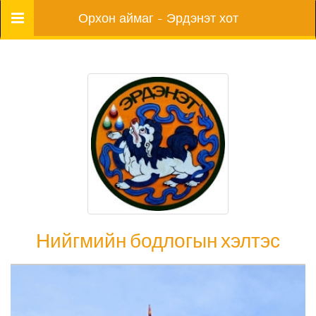
Цэс
Орхон аймаг - Эрдэнэт хот
Нийгмийн бодлогын хэлтэс
Нийгмийн бодлогын хэлтэс