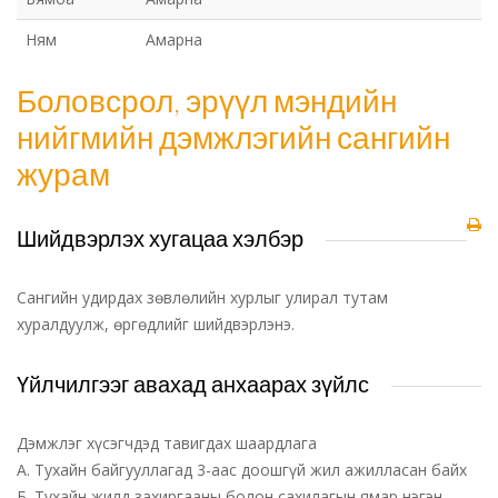
Ням
Амарна
Боловсрол, эрүүл мэндийн
нийгмийн дэмжлэгийн сангийн
журам
Шийдвэрлэх хугацаа хэлбэр
Сангийн удирдах зөвлөлийн хурлыг улирал тутам
хуралдуулж, өргөдлийг шийдвэрлэнэ.
Үйлчилгээг авахад анхаарах зүйлс
Дэмжлэг хүсэгчдэд тавигдах шаардлага
А. Тухайн байгууллагад 3-аас доошгүй жил ажилласан байх
Б. Тухайн жилд захиргааны болон сахилагын ямар нэгэн