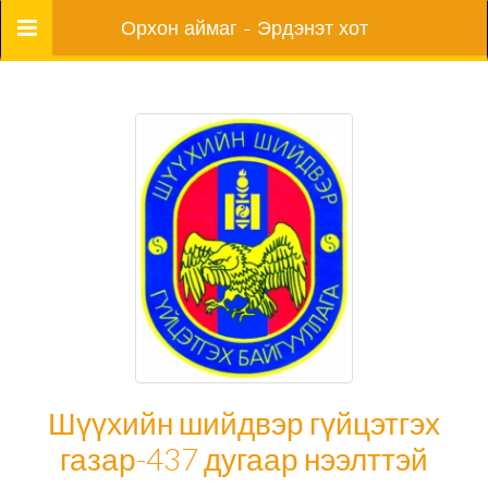
Цэс
Орхон аймаг - Эрдэнэт хот
Шүүхийн шийдвэр гүйцэтгэх
газар-437 дугаар нээлттэй