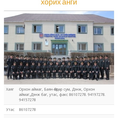
хорих анги
Шүүхийн шийдвэр гүйцэтгэх газар-437
дугаар нээлттэй хорих анги
Хаяг
Орхон аймаг, Баян-Өндөр сум, Дэнж, Орхон
аймаг,Дэнж баг, утас, факс 86107278. 94197278.
94157278
Утас
86107278