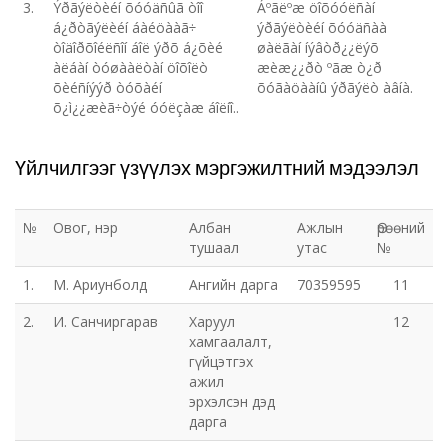
3.
Ýðãýëòèéí õóóäñûã òîî
Áºãëºæ öîõóóëñàí
á¿ðòãýëèéí áàéöààã÷
ýðãýëòèéí õóóäñàà
òîäîðõîéëñîí áîë ýðõ á¿õèé
øàëãàí íýâòð¿¿ëýõ
àëáàí òóøààëòàí öîõîëò
æèæ¿¿ðò ºãæ ò¿ð
õèéñíýýð òóõàéí
õóãàöààíû ýðãýëò àâíà.
õ¿ì¿¿æèã÷òýé óóëçàæ áîëíî..
Үйлчилгээг үзүүлэх мэргэжилтний мэдээлэл
№
Овог, нэр
Албан
Ажлын
Өрөөний
тушаал
утас
№
1.
М. Ариунболд
Ангийн дарга
70359595
11
2.
И. Санчиргарав
Харуул
12
хамгаалалт,
гүйцэтгэх
ажил
эрхэлсэн дэд
дарга