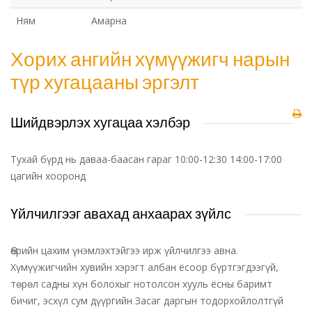
Ням
Амарна
Хорих ангийн хүмүүжигч нарын
түр хугацааны эргэлт
Шийдвэрлэх хугацаа хэлбэр
Тухай бүрд нь даваа-баасан гараг 10:00-12:30 14:00-17:00
цагийн хооронд
Үйлчилгээг авахад анхаарах зүйлс
Өөрийн цахим үнэмлэхтэйгээ ирж үйлчилгээ авна.
Хүмүүжигчийн хувийн хэрэгт албан ёсоор бүртгэгдээгүй,
төрөл садны хүн болохыг нотолсон хууль ёсны баримт
бичиг, эсхүл сум дүүргийн Засаг даргын тодорхойлолтгүй