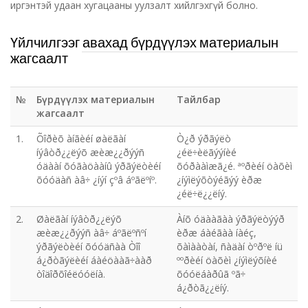
иргэнтэй удаан хугацааны уулзалт хийлгэхгүй болно.
Үйлчилгээг авахад бүрдүүлэх материалын
жагсаалт
№
Бүрдүүлэх материалын
Тайлбар
жагсаалт
1.
Õîðèõ àíãèéí øàëãàí
Ò¿ð ýðãýëò
íýâòð¿¿ëýõ æèæ¿¿ðýýñ
¿éë÷èëãýýíèé
óäààí õóãàöààíû ýðãýëòèéí
õóðààìæã¿é. ªºðèéí öàõèì
õóóäàñ àâ÷ ¿íýí çºâ áºãëºíº.
¿íýìëýõòýéãýý èðæ
¿éë÷ë¿¿ëíý.
2.
Øàëãàí íýâòð¿¿ëýõ
Àíõ óäààãàà ýðãýëòýýð
æèæ¿¿ðýýñ àâ÷ áºãëºñºí
èðæ áàéãàà íàéç,
ýðãýëòèéí õóóäñàà Òîî
õàìààòàí, ñàäàí òºðºë íü
á¿ðòãýëèéí áàéöààã÷ààð
ººðèéí öàõèì ¿íýìëýõíèé
òîäîðõîéëóóëíà.
õóóëáàðûã ºã÷
á¿ðòã¿¿ëíý.