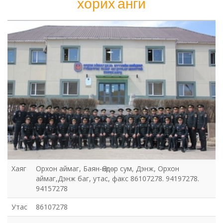
хорих анги
Шүүхийн шийдвэр гүйцэтгэх газар-437
дугаар нээлттэй хорих анги
Хаяг
Орхон аймаг, Баян-Өндөр сум, Дэнж, Орхон
аймаг,Дэнж баг, утас, факс 86107278. 94197278.
94157278
Утас
86107278