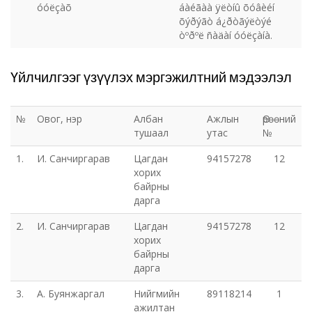
óóëçàõ
áàéãàà ÿëòíû õóâèéí
õýðýãò á¿ðòãýëòýé
òºðºë ñàäàí óóëçàíà.
Үйлчилгээг үзүүлэх мэргэжилтний мэдээлэл
№
Овог, нэр
Албан
Ажлын
Өрөөний
тушаал
утас
№
1.
И. Санчиргарав
Цагдан
94157278
12
хорих
байрны
дарга
2.
И. Санчиргарав
Цагдан
94157278
12
хорих
байрны
дарга
3.
А. Буянжаргал
Нийгмийн
89118214
1
ажилтан