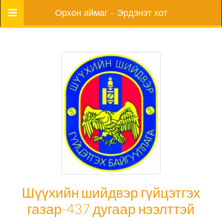
Цэс
Орхон аймаг - Эрдэнэт хот
Шүүхийн шийдвэр гүйцэтгэх
газар-437 дугаар нээлттэй