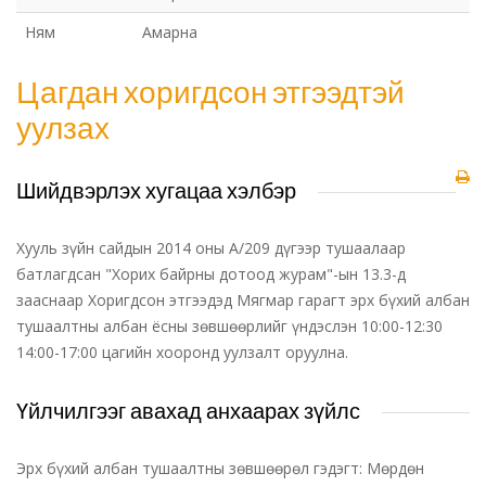
Ням
Амарна
Цагдан хоригдсон этгээдтэй
уулзах
Шийдвэрлэх хугацаа хэлбэр
Хууль зүйн сайдын 2014 оны А/209 дүгээр тушаалаар
батлагдсан "Хорих байрны дотоод журам"-ын 13.3-д
зааснаар Хоригдсон этгээдэд Мягмар гарагт эрх бүхий албан
тушаалтны албан ёсны зөвшөөрлийг үндэслэн 10:00-12:30
14:00-17:00 цагийн хооронд уулзалт оруулна.
Үйлчилгээг авахад анхаарах зүйлс
Эрх бүхий албан тушаалтны зөвшөөрөл гэдэгт: Мөрдөн