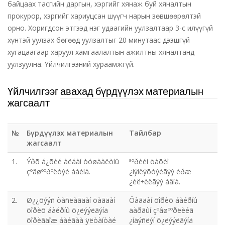
байцаах тасгийн даргын, хэргийг хянаж буй хяналтын
прокурор, хэргийг хариуцсан шүүгч нарын зөвшөөрөлтэй
орно. Хоригдсон этгээд нэг удаагийн уулзалтаар 3-с илүүгүй
хүнтэй уулзах бөгөөд уулзалтыг 20 минутаас дээшгүй
хугацаагаар харуул хамгаалалтын ажилтны хяналтанд
уулзуулна. Үйлчилгээний хураамжгүй.
Үйлчилгээг авахад бүрдүүлэх материалын
жагсаалт
№
Бүрдүүлэх материалын
Тайлбар
жагсаалт
1.
Ýðõ á¿õèé àëáàí òóøààëòíû
ªºðèéí öàõèì
çºâøººðºëòýé áàéíà.
¿íýìëýõòýéãýý èðæ
¿éë÷èëãýý àâíà.
2.
Ø¿¿õýýñ òàñëàãäàí öàãäàí
Öàãäàí õîðèõ áàéðíû
õîðèõ áàéðíû õ¿ëýýëãýíä
äàðãûí çºâøººðëèéã
õîðèãäîæ áàéãàà ÿëòàíòàé
¿íäýñëýí õ¿ëýýëãýíä