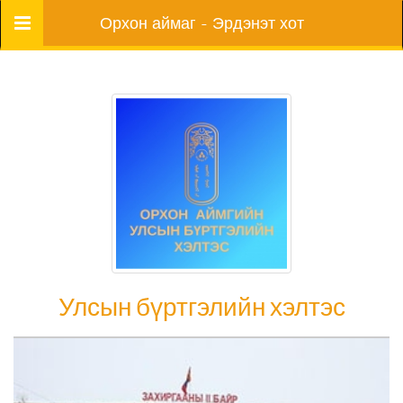
Цэс
Орхон аймаг - Эрдэнэт хот
Улсын бүртгэлийн хэлтэс
Улсын бүртгэлийн хэлтэс