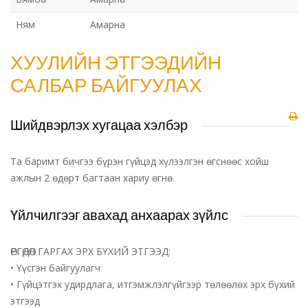
Ням
Амарна
ХУУЛИЙН ЭТГЭЭДИЙН
САЛБАР БАЙГУУЛАХ
Шийдвэрлэх хугацаа хэлбэр
Та баримт бичгээ бүрэн гүйцэд хүлээлгэн өгснөөс хойш
ажлын 2 өдөрт багтаан хариу өгнө.
Үйлчилгээг авахад анхаарах зүйлс
ӨРГӨДӨЛ ГАРГАХ ЭРХ БҮХИЙ ЭТГЭЭД:
• Үүсгэн байгуулагч
• Гүйцэтгэх удирдлага, итгэмжлэлгүйгээр төлөөлөх эрх бүхий
этгээд