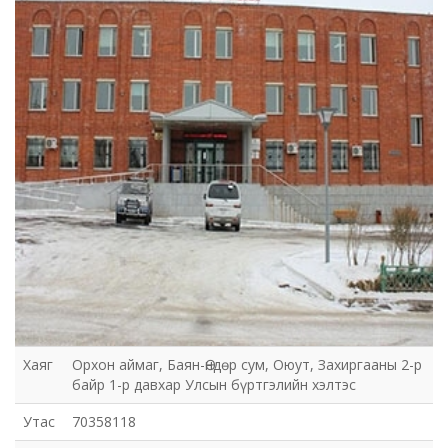
Хаяг
Орхон аймаг, Баян-Өндөр сум, Оюут, Захиргааны 2-р
байр 1-р давхар Улсын бүртгэлийн хэлтэс
Утас
70358118