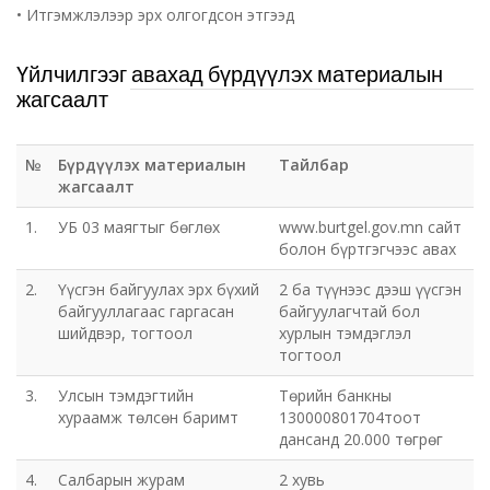
• Итгэмжлэлээр эрх олгогдсон этгээд
Үйлчилгээг авахад бүрдүүлэх материалын
жагсаалт
№
Бүрдүүлэх материалын
Тайлбар
жагсаалт
1.
УБ 03 маягтыг бөглөх
www.burtgel.gov.mn сайт
болон бүртгэгчээс авах
2.
Үүсгэн байгуулах эрх бүхий
2 ба түүнээс дээш үүсгэн
байгууллагаас гаргасан
байгуулагчтай бол
шийдвэр, тогтоол
хурлын тэмдэглэл
тогтоол
3.
Улсын тэмдэгтийн
Төрийн банкны
хураамж төлсөн баримт
130000801704тоот
дансанд 20.000 төгрөг
4.
Салбарын журам
2 хувь