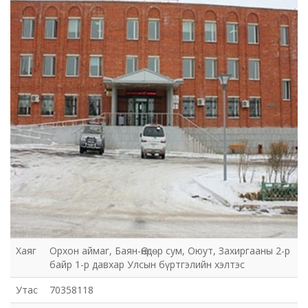
Хаяг
Орхон аймаг, Баян-Өндөр сум, Оюут, Захиргааны 2-р
байр 1-р давхар Улсын бүртгэлийн хэлтэс
Утас
70358118