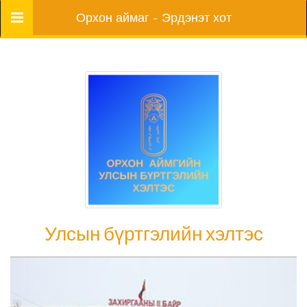
Цэс
Орхон аймаг - Эрдэнэт хот
Улсын бүртгэлийн хэлтэс
Улсын бүртгэлийн хэлтэс