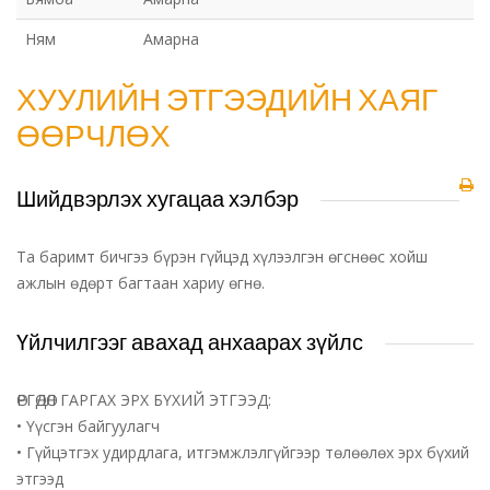
Ням
Амарна
ХУУЛИЙН ЭТГЭЭДИЙН ХАЯГ
ӨӨРЧЛӨХ
Шийдвэрлэх хугацаа хэлбэр
Та баримт бичгээ бүрэн гүйцэд хүлээлгэн өгснөөс хойш
ажлын өдөрт багтаан хариу өгнө.
Үйлчилгээг авахад анхаарах зүйлс
ӨРГӨДӨЛ ГАРГАХ ЭРХ БҮХИЙ ЭТГЭЭД:
• Үүсгэн байгуулагч
• Гүйцэтгэх удирдлага, итгэмжлэлгүйгээр төлөөлөх эрх бүхий
этгээд