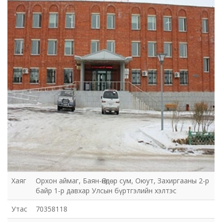
Хаяг
Орхон аймаг, Баян-Өндөр сум, Оюут, Захиргааны 2-р
байр 1-р давхар Улсын бүртгэлийн хэлтэс
Утас
70358118