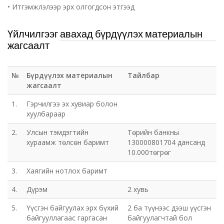
• Итгэмжлэлээр эрх олгогдсон этгээд
Үйлчилгээг авахад бүрдүүлэх материалын
жагсаалт
№
Бүрдүүлэх материалын
Тайлбар
жагсаалт
1.
Гэрчилгээ эх хувиар болон
хуулбараар
2.
Улсын тэмдэгтийн
Төрийн банкны
хураамж төлсөн баримт
130000801704 дансанд
10.000төгрөг
3.
Хаягийн нотлох баримт
4.
Дүрэм
2 хувь
5.
Үүсгэн байгуулах эрх бүхий
2 ба түүнээс дээш үүсгэн
байгууллагаас гаргасан
байгуулагчтай бол