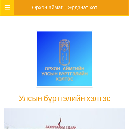
Цэс
Орхон аймаг - Эрдэнэт хот
Улсын бүртгэлийн хэлтэс
Улсын бүртгэлийн хэлтэс