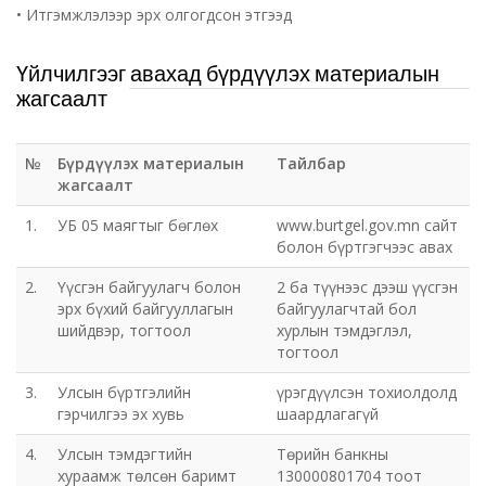
• Итгэмжлэлээр эрх олгогдсон этгээд
Үйлчилгээг авахад бүрдүүлэх материалын
жагсаалт
№
Бүрдүүлэх материалын
Тайлбар
жагсаалт
1.
УБ 05 маягтыг бөглөх
www.burtgel.gov.mn сайт
болон бүртгэгчээс авах
2.
Үүсгэн байгуулагч болон
2 ба түүнээс дээш үүсгэн
эрх бүхий байгууллагын
байгуулагчтай бол
шийдвэр, тогтоол
хурлын тэмдэглэл,
тогтоол
3.
Улсын бүртгэлийн
үрэгдүүлсэн тохиолдолд
гэрчилгээ эх хувь
шаардлагагүй
4.
Улсын тэмдэгтийн
Төрийн банкны
хураамж төлсөн баримт
130000801704 тоот