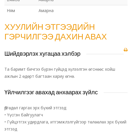
Ням
Амарна
ХУУЛИЙН ЭТГЭЭДИЙН
ГЭРЧИЛГЭЭ ДАХИН АВАХ
Шийдвэрлэх хугацаа хэлбэр
Та баримт бичгээ бүрэн гүйцэд хүлээлгэн өгснөөс хойш
ажлын 2 өдөрт багтаан хариу өгнө.
Үйлчилгээг авахад анхаарах зүйлс
Өргөдөл гаргах эрх бүхий этгээд:
• Үүсгэн байгуулагч
• Гүйцэтгэх удирдлага, итгэмжлэлгүйгээр төлөөлөх эрх бүхий
этгээд