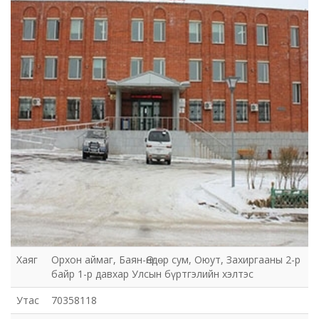
Хаяг
Орхон аймаг, Баян-Өндөр сум, Оюут, Захиргааны 2-р
байр 1-р давхар Улсын бүртгэлийн хэлтэс
Утас
70358118