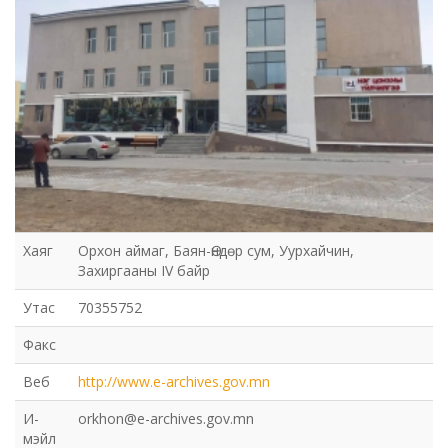
Хаяг
Орхон аймаг, Баян-Өндөр сум, Уурхайчин,
Захиргааны IV байр
Утас
70355752
Факс
Веб
http://www.e-archives.gov.mn
И-
orkhon@e-archives.gov.mn
мэйл