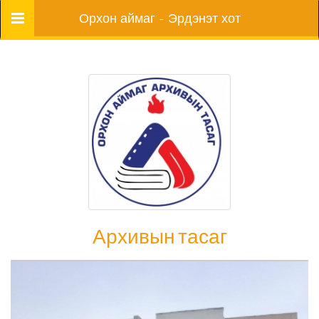
Цэс
Орхон аймаг - Эрдэнэт хот
Архивын тасаг
Архивын тасаг