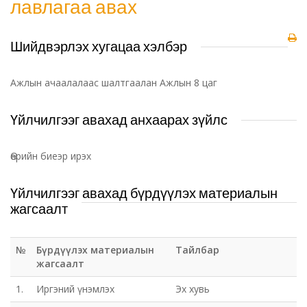
лавлагаа авах
Шийдвэрлэх хугацаа хэлбэр
Ажлын ачаалалаас шалтгаалан Ажлын 8 цаг
Үйлчилгээг авахад анхаарах зүйлс
Өөрийн биеэр ирэх
Үйлчилгээг авахад бүрдүүлэх материалын
жагсаалт
№
Бүрдүүлэх материалын
Тайлбар
жагсаалт
1.
Иргэний үнэмлэх
Эх хувь