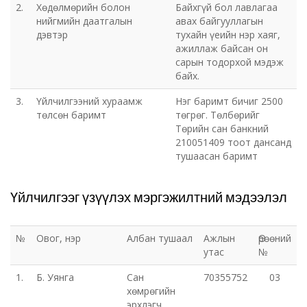
2.
Хөдөлмөрийн болон
Байхгүй бол лавлагаа
нийгмийн даатгалын
авах байгууллагын
дэвтэр
тухайн үеийн нэр хаяг,
ажиллаж байсан он
сарын тодорхой мэдэж
байх.
3.
Үйлчилгээний хураамж
Нэг баримт бичиг 2500
төлсөн баримт
төгрөг. Төлбөрийг
Төрийн сан банкний
210051409 тоот дансанд
тушаасан баримт
Үйлчилгээг үзүүлэх мэргэжилтний мэдээлэл
№
Овог, нэр
Албан тушаал
Ажлын
Өрөөний
утас
№
1.
Б. Уянга
Сан
70355752
03
хөмрөгийн
эрхлэгч