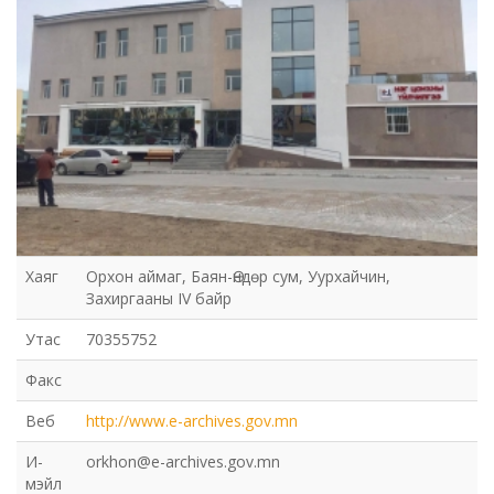
Хаяг
Орхон аймаг, Баян-Өндөр сум, Уурхайчин,
Захиргааны IV байр
Утас
70355752
Факс
Веб
http://www.e-archives.gov.mn
И-
orkhon@e-archives.gov.mn
мэйл