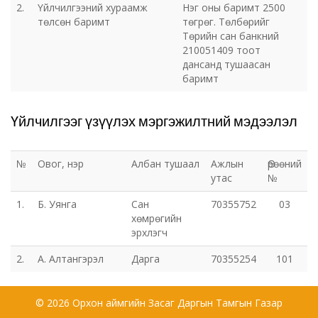
2.
Үйлчилгээний хураамж
Нэг оны баримт 2500
төлсөн баримт
төгрөг. Төлбөрийг
Төрийн сан банкний
210051409 тоот
дансанд тушаасан
баримт
Үйлчилгээг үзүүлэх мэргэжилтний мэдээлэл
№
Овог, нэр
Албан тушаал
Ажлын
Өрөөний
утас
№
1.
Б. Уянга
Сан
70355752
03
хөмрөгийн
эрхлэгч
2.
А. Алтангэрэл
Дарга
70355254
101
© 2026 Орхон аймгийн Засаг Даргын Тамгын Газар