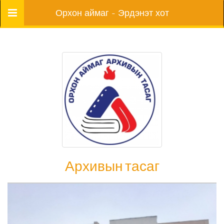
Цэс
Орхон аймаг - Эрдэнэт хот
Архивын тасаг
Архивын тасаг