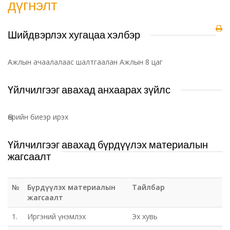
дүгнэлт
Шийдвэрлэх хугацаа хэлбэр
Ажлын ачаалалаас шалтгаалан Ажлын 8 цаг
Үйлчилгээг авахад анхаарах зүйлс
Өөрийн биеэр ирэх
Үйлчилгээг авахад бүрдүүлэх материалын
жагсаалт
№
Бүрдүүлэх материалын
Тайлбар
жагсаалт
1.
Иргэний үнэмлэх
Эх хувь