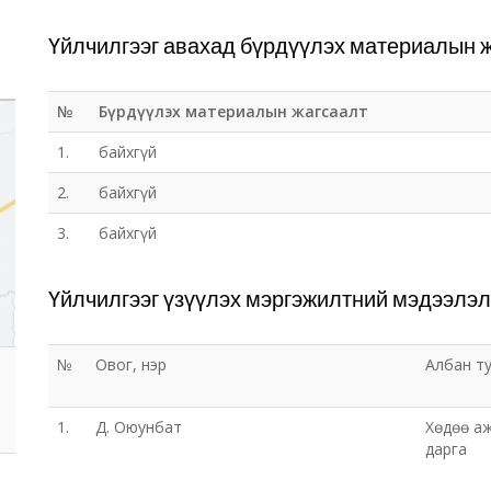
Үйлчилгээг авахад бүрдүүлэх материалын 
№
Бүрдүүлэх материалын жагсаалт
1.
байхгүй
2.
байхгүй
3.
байхгүй
Үйлчилгээг үзүүлэх мэргэжилтний мэдээлэл
№
Овог, нэр
Албан т
1.
Д. Оюунбат
Хөдөө аж
дарга