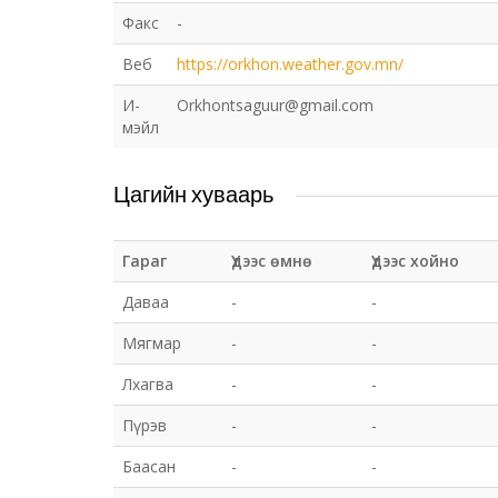
Факс
-
Веб
https://orkhon.weather.gov.mn/
И-
Orkhontsaguur@gmail.com
мэйл
Цагийн хуваарь
Гараг
Үдээс өмнө
Үдээс хойно
Даваа
-
-
Мягмар
-
-
Лхагва
-
-
Пүрэв
-
-
Баасан
-
-