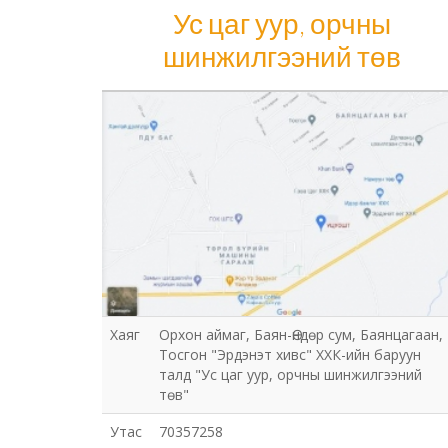
Ус цаг уур, орчны
шинжилгээний төв
Ус цаг уур, орчны шинжилгээний төв
Хаяг
Орхон аймаг, Баян-Өндөр сум, Баянцагаан,
Тосгон "Эрдэнэт хивс" ХХК-ийн баруун
талд "Ус цаг уур, орчны шинжилгээний
төв"
Утас
70357258