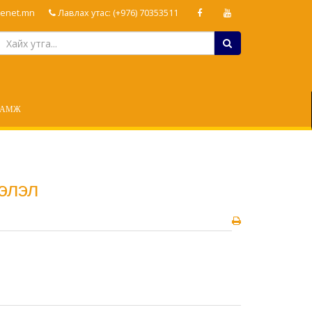
enet.mn
Лавлах утас: (+976) 70353511
ЛАМЖ
элэл