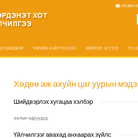
info@erd
ОЛ ШИЙДВЭР
ТӨРИЙН БАЙГУУЛЛАГА
НИЙТЛЭГ АСУУЛТ
ТУС
Хөдөө аж ахуйн цаг уурын мэдэ
Шийдвэрлэх хугацаа хэлбэр
ажлын өдрүүдэд
Үйлчилгээг авахад анхаарах зүйлс