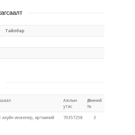
жагсаалт
Тайлбар
ушаал
Ажлын
Өрөөний
утас
№
 ахуйн инженер, өртөөний
70357258
3