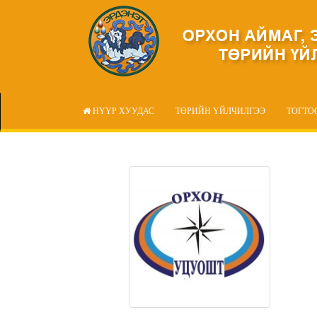
НҮҮР ХУУДАС
ТӨРИЙН ҮЙЛЧИЛГЭЭ
ТОГТО