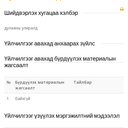
Шийдвэрлэх хугацаа хэлбэр
дулааны улиралд
Үйлчилгээг авахад анхаарах зүйлс
Үйлчилгээг авахад бүрдүүлэх материалын
жагсаалт
№
Бүрдүүлэх материалын
Тайлбар
жагсаалт
1.
байхгүй
Үйлчилгээг үзүүлэх мэргэжилтний мэдээлэл