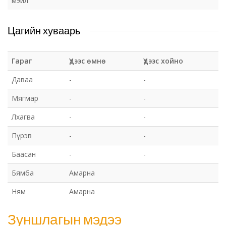
мэйл
Цагийн хуваарь
Гараг
Үдээс өмнө
Үдээс хойно
Даваа
-
-
Мягмар
-
-
Лхагва
-
-
Пүрэв
-
-
Баасан
-
-
Бямба
Амарна
Ням
Амарна
Зуншлагын мэдээ