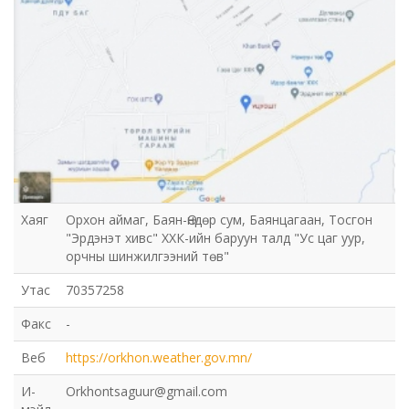
Хаяг
Орхон аймаг, Баян-Өндөр сум, Баянцагаан, Тосгон
"Эрдэнэт хивс" ХХК-ийн баруун талд "Ус цаг уур,
орчны шинжилгээний төв"
Утас
70357258
Факс
-
Веб
https://orkhon.weather.gov.mn/
И-
Orkhontsaguur@gmail.com