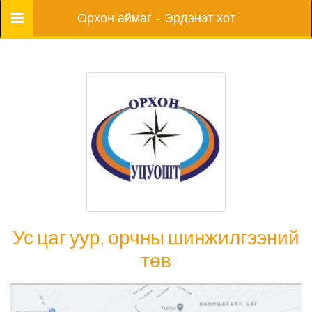
Цэс
Орхон аймаг - Эрдэнэт хот
Ус цаг уур, орчны шинжилгээний
төв
Ус цаг уур, орчны шинжилгээний төв