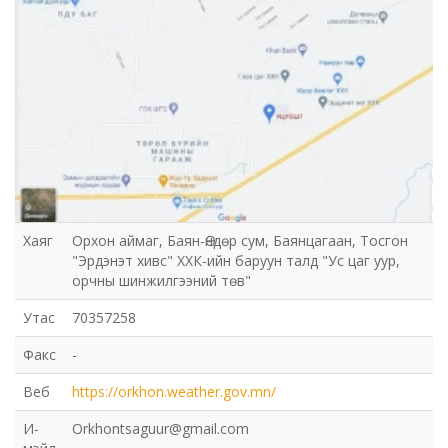
Хаяг
Орхон аймаг, Баян-Өндөр сум, Баянцагаан, Тосгон
"Эрдэнэт хивс" ХХК-ийн баруун талд "Ус цаг уур,
орчны шинжилгээний төв"
Утас
70357258
Факс
-
Веб
https://orkhon.weather.gov.mn/
И-
Orkhontsaguur@gmail.com