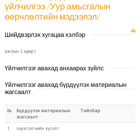
үйлчилгээ /Уур амьсгалын
өөрчлөлтийн мэдээлэл/
Шийдвэрлэх хугацаа хэлбэр
ажлын 2 өдөрт
Үйлчилгээг авахад анхаарах зүйлс
Үйлчилгээг авахад бүрдүүлэх материалын
жагсаалт
№
Бүрдүүлэх материалын
Тайлбар
жагсаалт
1.
хэрэглэгчийн хүсэлт