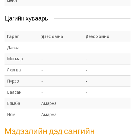
мэйл
Цагийн хуваарь
Гараг
Үдээс өмнө
Үдээс хойно
Даваа
-
-
Мягмар
-
-
Лхагва
-
-
Пүрэв
-
-
Баасан
-
-
Бямба
Амарна
Ням
Амарна
Мэдээлийн дэд сангийн