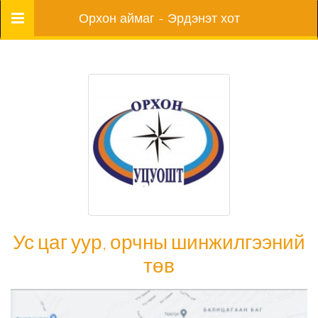
Цэс
Орхон аймаг - Эрдэнэт хот
Ус цаг уур, орчны шинжилгээний
төв
Ус цаг уур, орчны шинжилгээний төв