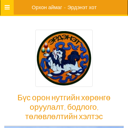
Цэс
Орхон аймаг - Эрдэнэт хот
Бүс орон нутгийн хөрөнгө
оруулалт, бодлого,
төлөвлөлтийн хэлтэс