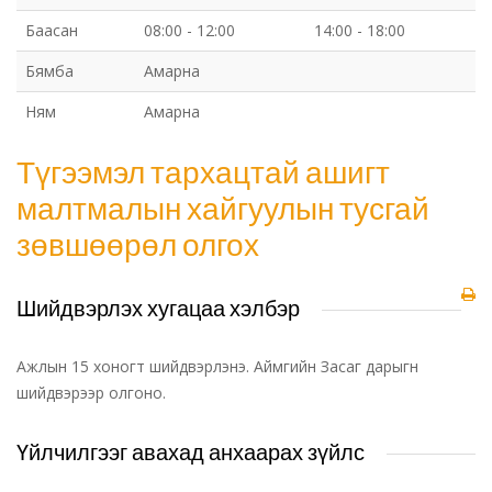
Баасан
08:00 - 12:00
14:00 - 18:00
Бямба
Амарна
Ням
Амарна
Түгээмэл тархацтай ашигт
малтмалын хайгуулын тусгай
зөвшөөрөл олгох
Шийдвэрлэх хугацаа хэлбэр
Ажлын 15 хоногт шийдвэрлэнэ. Аймгийн Засаг дарыгн
шийдвэрээр олгоно.
Үйлчилгээг авахад анхаарах зүйлс