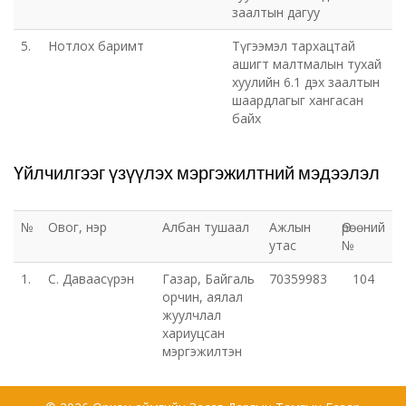
заалтын дагуу
5.
Нотлох баримт
Түгээмэл тархацтай
ашигт малтмалын тухай
хуулийн 6.1 дэх заалтын
шаардлагыг хангасан
байх
Үйлчилгээг үзүүлэх мэргэжилтний мэдээлэл
№
Овог, нэр
Албан тушаал
Ажлын
Өрөөний
утас
№
1.
С. Даваасүрэн
Газар, Байгаль
70359983
104
орчин, аялал
жуулчлал
хариуцсан
мэргэжилтэн