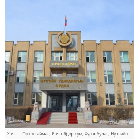
Бүс орон нутгийн хөрөнгө оруулалт,
бодлого, төлөвлөлтийн хэлтэс
Хаяг
Орхон аймаг, Баян-Өндөр сум, Хүрэнбулаг, Нутгийн