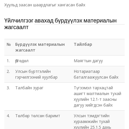
Хуульд заасан шаардлагыг хангасан байх
Үйлчилгээг авахад бүрдүүлэх материалын
жагсаалт
№
Бүрдүүлэх материалын
Тайлбар
жагсаалт
1.
Өргөдөл
Маягтын дагуу
2.
Улсын бүртгэлийн
Нотариатаар
гэрчилгээний хуулбар
баталгаажуулсан байх
3.
Талбайн зураг
Түгээмэл тархацтай
ашигт малтмалын тухай
хуулийн 12.1-т заасны
дагуу хийгдсэн байх
4.
Төлбөр төлсөн баримт
Улсын тэмдэгтийн
хураамжийн тухай
хуулийн 25.1.5 дахь