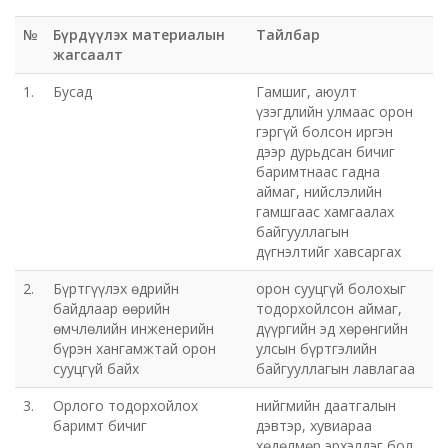
№
Бүрдүүлэх материалын
Тайлбар
жагсаалт
1.
Бусад
Гамшиг, аюулт
үзэгдлийн улмаас орон
гэргүй болсон иргэн
дээр дурьдсан бичиг
баримтнаас гадна
аймаг, нийслэлийн
гамшгаас хамгаалах
байгууллагын
дүгнэлтийг хавсаргах
2.
Бүртгүүлэх өдрийн
орон сууцгүй болохыг
байдлаар өөрийн
тодорхойлсон аймаг,
өмчлөлийн инженерийн
дүүргийн эд хөрөнгийн
бүрэн хангамжтай орон
улсын бүртгэлийн
сууцгүй байх
байгууллагын лавлагаа
3.
Орлого тодорхойлох
нийгмийн даатгалын
баримт бичиг
дэвтэр, хувиараа
хөдөлмөр эрхэлдэг бол