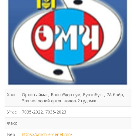
Хаяг
Орхон аймаг, Баян-Өндөр сум, Бүрэнбүст, 7А байр,
Эрх чөлөөний өргөн чөлөө-2 гудамж
Утас
7035-2022, 7035-2023
Факс
Веб
https://umch-erdenet.mn/