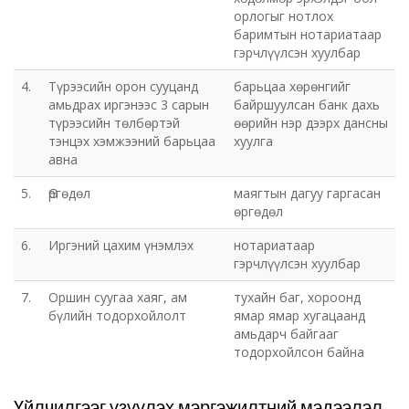
орлогыг нотлох
баримтын нотариатаар
гэрчлүүлсэн хуулбар
4.
Түрээсийн орон сууцанд
барьцаа хөрөнгийг
амьдрах иргэнээс 3 сарын
байршуулсан банк дахь
түрээсийн төлбөртэй
өөрийн нэр дээрх дансны
тэнцэх хэмжээний барьцаа
хуулга
авна
5.
Өргөдөл
маягтын дагуу гаргасан
өргөдөл
6.
Иргэний цахим үнэмлэх
нотариатаар
гэрчлүүлсэн хуулбар
7.
Оршин суугаа хаяг, ам
тухайн баг, хороонд
бүлийн тодорхойлолт
ямар ямар хугацаанд
амьдарч байгааг
тодорхойлсон байна
Үйлчилгээг үзүүлэх мэргэжилтний мэдээлэл