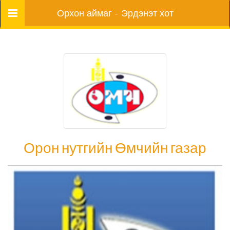
Цэс
Орхон аймаг - Эрдэнэт хот
Орон нутгийн Өмчийн газар
Орон нутгийн Өмчийн газар