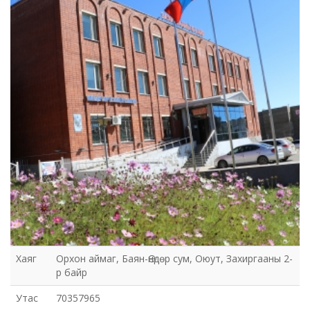
Хаяг
Орхон аймаг, Баян-Өндөр сум, Оюут, Захиргааны 2-
р байр
Утас
70357965