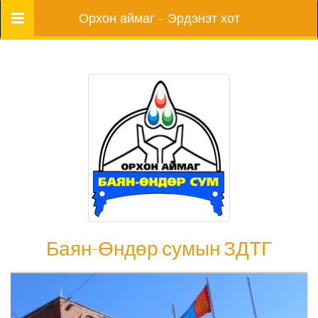
Цэс
Орхон аймаг - Эрдэнэт хот
Баян-Өндөр сумын ЗДТГ
Баян-Өндөр сумын ЗДТГ