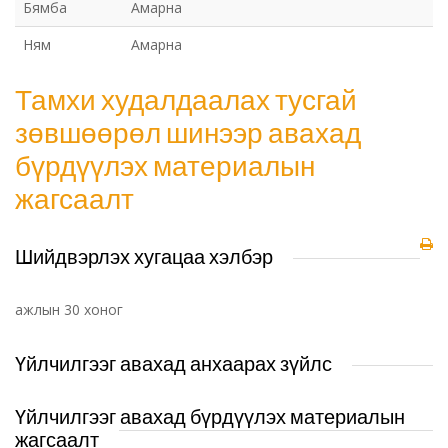
Бямба
Амарна
Ням
Амарна
Тамхи худалдаалах тусгай
зөвшөөрөл шинээр авахад
бүрдүүлэх материалын
жагсаалт
Шийдвэрлэх хугацаа хэлбэр
ажлын 30 хоног
Үйлчилгээг авахад анхаарах зүйлс
Үйлчилгээг авахад бүрдүүлэх материалын
жагсаалт