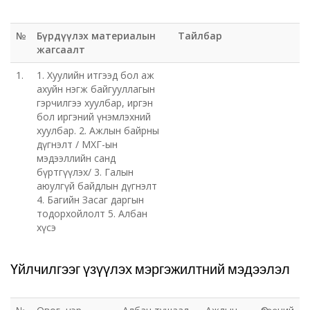
№
Бүрдүүлэх материалын
Тайлбар
жагсаалт
1.
1. Хуулийн итгээд бол аж
ахуйн нэгж байгууллагын
гэрчилгээ хуулбар, иргэн
бол иргэний үнэмлэхний
хуулбар. 2. Ажлын байрны
дүгнэлт / МХГ-ын
мэдээллийн санд
бүртгүүлэх/ 3. Галын
аюулгүй байдлын дүгнэлт
4. Багийн Засаг даргын
тодорхойлолт 5. Албан
хүсэ
Үйлчилгээг үзүүлэх мэргэжилтний мэдээлэл