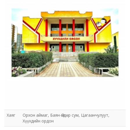
Хаяг
Орхон аймаг, Баян-Өндөр сум, Цагаанчулуут,
Хүүхдийн ордон