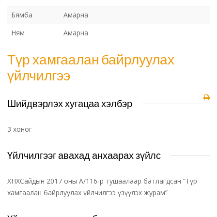
Бямба
Амарна
Ням
Амарна
Түр хамгаалан байрлуулах
үйлчилгээ
Шийдвэрлэх хугацаа хэлбэр
3 хоног
Үйлчилгээг авахад анхаарах зүйлс
ХНХСайдын 2017 оны А/116-р тушаалаар батлагдсан “Түр
хамгаалан байрлуулах үйлчилгээ үзүүлэх журам”