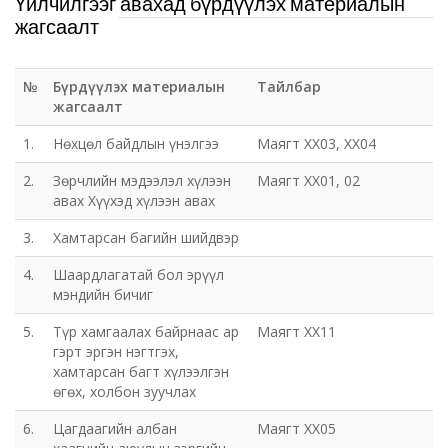
Үйлчилгээг авахад бүрдүүлэх материалын
жагсаалт
№
Бүрдүүлэх материалын
Тайлбар
жагсаалт
1.
Нөхцөл байдлын үнэлгээ
Маягт ХХ03, ХХ04
2.
Зөрчлийн мэдээлэл хүлээн
Маягт ХХ01, 02
авах Хүүхэд хүлээн авах
3.
Хамтарсан багийн шийдвэр
4.
Шаардлагатай бол эрүүл
мэндийн бичиг
5.
Түр хамгаалах байрнаас ар
Маягт ХХ11
гэрт эргэн нэгтгэх,
хамтарсан багт хүлээлгэн
өгөх, холбон зуучлах
6.
Цагдаагийн албан
Маягт ХХ05