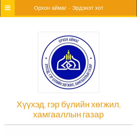
Цэс
Орхон аймаг - Эрдэнэт хот
Хүүхэд, гэр бүлийн хөгжил,
хамгааллын газар
Хүүхэд, гэр бүлийн хөгжил, хамгааллын газар