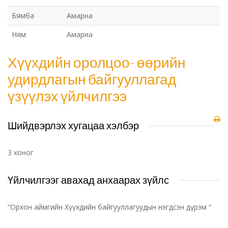
Бямба
Амарна
Ням
Амарна
Хүүхдийн оролцоо- өөрийн
удирдлагын байгууллагад
үзүүлэх үйлчилгээ
Шийдвэрлэх хугацаа хэлбэр
3 хоног
Үйлчилгээг авахад анхаарах зүйлс
“Орхон аймгийн Хүүхдийн байгууллагуудын нэгдсэн дүрэм “