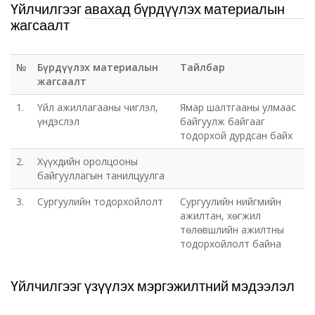
Үйлчилгээг авахад бүрдүүлэх материалын
жагсаалт
№
Бүрдүүлэх материалын
Тайлбар
жагсаалт
1.
Үйл ажиллагааны чиглэл,
Ямар шалтгааны улмаас
үндэслэл
байгуулж байгааг
тодорхой дурдсан байх
2.
Хүүхдийн оролцооны
байгууллагын танилцуулга
3.
Сургуулийн тодорхойлолт
Сургуулийн нийгмийн
ажилтан, хөгжил
төлөвшлийн ажилтны
тодорхойлолт байна
Үйлчилгээг үзүүлэх мэргэжилтний мэдээлэл