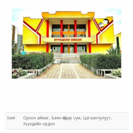
Хаяг
Орхон аймаг, Баян-Өндөр сум, Цагаанчулуут,
Хүүхдийн ордон