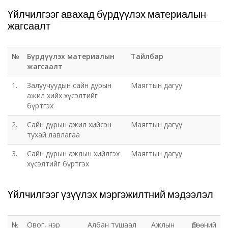
Үйлчилгээг авахад бүрдүүлэх материалын
жагсаалт
№
Бүрдүүлэх материалын
Тайлбар
жагсаалт
1.
Залуучуудын сайн дурын
Маягтын дагуу
ажил хийх хүсэлтийг
бүртгэх
2.
Сайн дурын ажил хийсэн
Маягтын дагуу
тухай лавлагаа
3.
Сайн дурын ажлын хийлгэх
Маягтын дагуу
хүсэлтийг бүртгэх
Үйлчилгээг үзүүлэх мэргэжилтний мэдээлэл
№
Овог, нэр
Албан тушаал
Ажлын
Өрөөний