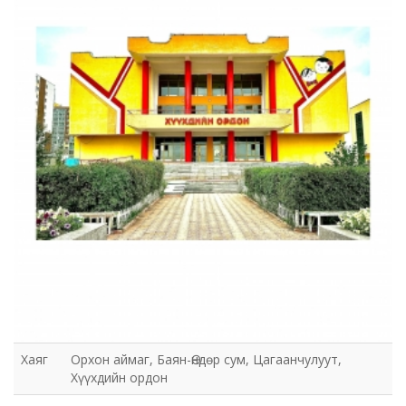
Хаяг
Орхон аймаг, Баян-Өндөр сум, Цагаанчулуут,
Хүүхдийн ордон