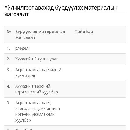
Үйлчилгээг авахад бүрдүүлэх материалын
жагсаалт
№
Бүрдүүлэх материалын
Тайлбар
жагсаалт
1.
Өргөдөл
2.
Хүүхдийн 2 хувь зураг
3.
Асран хамгаалагчийн 2
хувь зураг
4.
Хүүхдийн төрсний
гэрчилгээний хуулбар
5.
Асран хамгаалагч,
харгалзан дэмжигчийн
иргэний үнэмлэхний
хуулбар