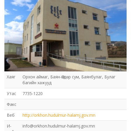
Хаяг
Орхон аймаг, Баян-Өндөр сум, Баянбулаг, Булаг
багийн хажууд
Утас
7735-1220
Факс
Веб
http://orkhon.hudulmur-halamj.gov.mn
И-
info@orkhon.hudulmur-halamj.gov.mn