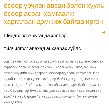
ёсоор үрчлэн авсан болон хууль
ёсоор асран хамгаалж
харгалзан дэмжиж байгаа иргэн
Шийдвэрлэх хугацаа хэлбэр
Үйлчилгээг авахад анхаарах зүйлс
Эцэг, эх нь тогтоогдоогүй эсхүл эцэг эх нь хоёул нас барсан,
сураггүй алга болсон, эрх зүйн чадамжгүй, эцэг, эх байх
эрхээ шүүхийн шийдвэрээр хязгаарлуулсан, хасуулсан бол
тухайн шийдвэр хүчин төгөлдөр байх хугацаанд, түүнчлэн
эцэг тодорхойгүйн улмаас эхтэйгээ амьдарч байгаад эх нь
нас барсан, гэр бүл салсны улмаас асрамжиндаа авсан эх /
эцэг/ нь нас барсан 18 нас хүртэлх хүүхдийг бүтэн өнчин
хүүхэд гэнэ.