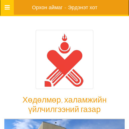
Цэс
Орхон аймаг - Эрдэнэт хот
Хөдөлмөр, халамжийн
үйлчилгээний газар
Хөдөлмөр, халамжийн үйлчилгээний газар