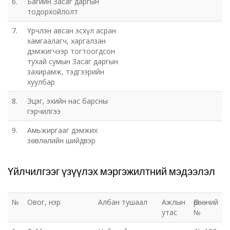
6.
Багийн Засаг даргын
тодорхойлолт
7.
Үрчлэн авсан эсхүл асран
хамгаалагч, харгалзан
дэмжигчээр тогтоогдсон
тухай сумын Засаг даргын
захирамж, тэдгээрийн
хуулбар
8.
Эцэг, эхийн нас барсны
гэрчилгээ
9.
Амьжиргааг дэмжих
зөвлөлийн шийдвэр
Үйлчилгээг үзүүлэх мэргэжилтний мэдээлэл
№
Овог, нэр
Албан тушаал
Ажлын
Өрөөний
утас
№