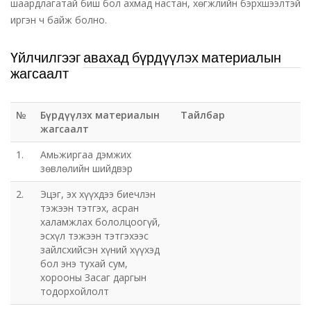
шаардлагатай биш бол ахмад настан, хөгжлийн бэрхшээлтэй
иргэн ч байж болно.
Үйлчилгээг авахад бүрдүүлэх материалын
жагсаалт
№
Бүрдүүлэх материалын
Тайлбар
жагсаалт
1.
Амьжиргаа дэмжих
зөвлөлийн шийдвэр
2.
Эцэг, эх хүүхдээ биечлэн
тэжээн тэтгэх, асран
халамжлах бололцоогүй,
эсхүл тэжээн тэтгэхээс
зайлсхийсэн хүний хүүхэд
бол энэ тухай сум,
хорооны Засаг даргын
тодорхойлолт