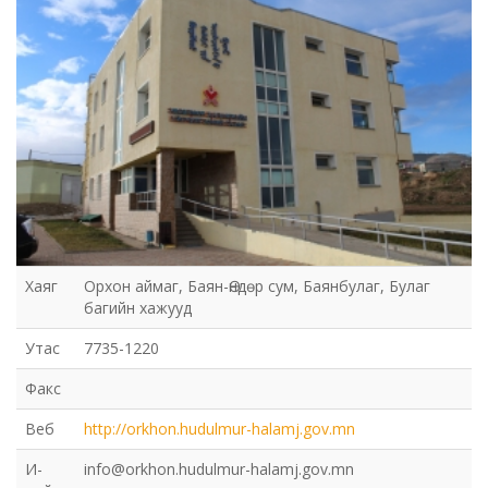
Хаяг
Орхон аймаг, Баян-Өндөр сум, Баянбулаг, Булаг
багийн хажууд
Утас
7735-1220
Факс
Веб
http://orkhon.hudulmur-halamj.gov.mn
И-
info@orkhon.hudulmur-halamj.gov.mn