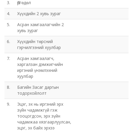
3.
Өргөдөл
4.
Хүүхдийн 2 хувь зураг
5.
Асран хамгаалагчийн 2
хувь зураг
6.
Хүүхдийн төрсний
гэрчилгээний хуулбар
7.
Асран хамгаалагч,
харгалзан дэмжигчийн
иргэний үнэмлэхний
хуулбар
8.
Багийн Засаг даргын
тодорхойлолт
9.
Эцэг, эх нь иргэний эрх
зүйн чадамжгүй гэж
тооцогдсон, эрх зүйн
чадамжаа хязгаарлуулсан,
эцэг, эх байх эрхээ