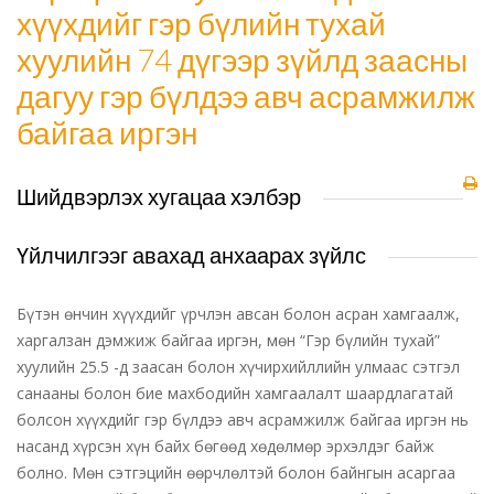
хүүхдийг гэр бүлийн тухай
хуулийн 74 дүгээр зүйлд заасны
дагуу гэр бүлдээ авч асрамжилж
байгаа иргэн
Шийдвэрлэх хугацаа хэлбэр
Үйлчилгээг авахад анхаарах зүйлс
Бүтэн өнчин хүүхдийг үрчлэн авсан болон асран хамгаалж,
харгалзан дэмжиж байгаа иргэн, мөн “Гэр бүлийн тухай”
хуулийн 25.5 -д заасан болон хүчирхийллийн улмаас сэтгэл
санааны болон бие махбодийн хамгаалалт шаардлагатай
болсон хүүхдийг гэр бүлдээ авч асрамжилж байгаа иргэн нь
насанд хүрсэн хүн байх бөгөөд хөдөлмөр эрхэлдэг байж
болно. Мөн сэтгэцийн өөрчлөлтэй болон байнгын асаргаа