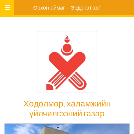
Цэс
Орхон аймаг - Эрдэнэт хот
Хөдөлмөр, халамжийн
үйлчилгээний газар
Хөдөлмөр, халамжийн үйлчилгээний газар