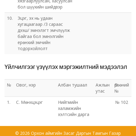
хязгаарлуулсан, хасуулсан
бол шүүхийн шийдвэр
10.
Эцэг, эх нь удаан
хугацаагаар /3 сараас
дээш/ эмнэлэгт эмчлүүлж
байгаа бол эмнэлгийн
ерөнхий эмчийн
тодорхойлолт
Үйлчилгээг үзүүлэх мэргэжилтний мэдээлэл
№
Овог, нэр
Албан тушаал
Ажлын
Өрөөний
утас
№
1.
С. Мөнхцэцэг
Нийгмийн
№ 102
халамжийн
хэлтсийн дарга
© 2026 Орхон аймгийн Засаг Даргын Тамгын Газар