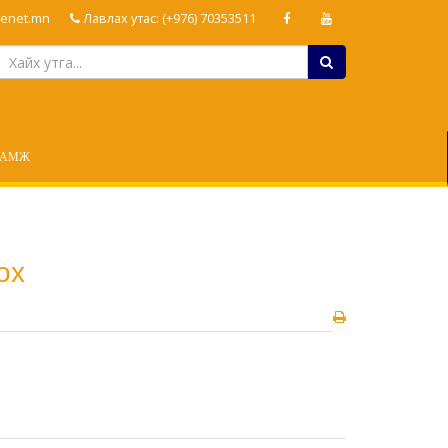
enet.mn
Лавлах утас: (+976) 70353511
ЛАМЖ
ох