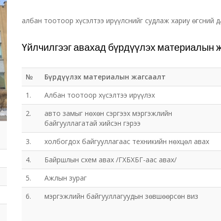
албан тоотоор хүсэлтээ ирүүлснийг судлаж хариу өгсний д
Үйлчилгээг авахад бүрдүүлэх материалын 
№
Бүрдүүлэх материалын жагсаалт
1.
Албан тоотоор хүсэлтээ ирүүлэх
2.
авто замыг нөхөн сэргээх мэргэжлийн
байгууллагатай хийсэн гэрээ
3.
холбогдох байгууллагаас техникийн нөхцөл авах
4.
Байршлын схем авах /ГХБХБГ-аас авах/
5.
Ажлын зураг
6.
мэргэжлийн байгууллагуудын зөвшөөрсөн виз