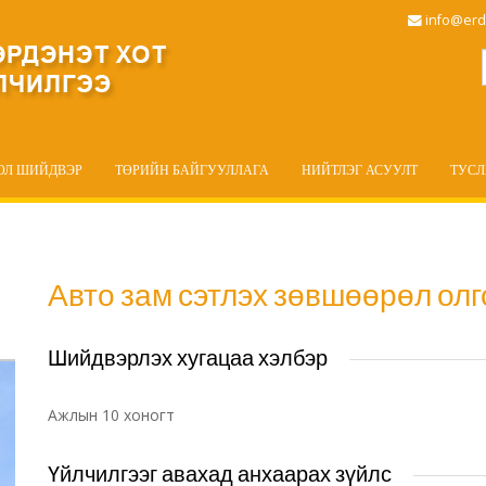
info@erd
ОЛ ШИЙДВЭР
ТӨРИЙН БАЙГУУЛЛАГА
НИЙТЛЭГ АСУУЛТ
ТУС
Авто зам сэтлэх зөвшөөрөл олг
Шийдвэрлэх хугацаа хэлбэр
Ажлын 10 хоногт
Үйлчилгээг авахад анхаарах зүйлс