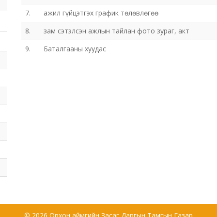
7.
ажил гүйцэтгэх график төлөвлөгөө
8.
зам сэтэлсэн ажлын тайлан фото зураг, акт
9.
Баталгааны хуудас
© 2026 Орхон аймгийн Засаг Даргын Тамгын Газар