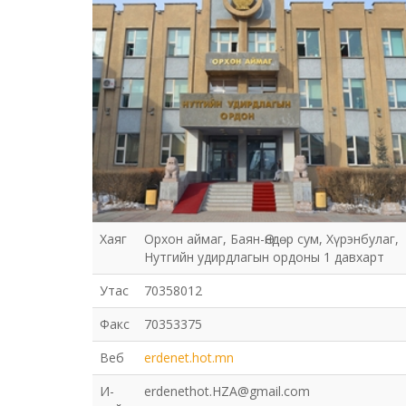
Хаяг
Орхон аймаг, Баян-Өндөр сум, Хүрэнбулаг,
Нутгийн удирдлагын ордоны 1 давхарт
Утас
70358012
Факс
70353375
Веб
erdenet.hot.mn
И-
erdenethot.HZA@gmail.com