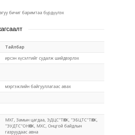
агуу бичиг баримтаа бүрдүүлэх
жагсаалт
Тайлбар
ирсэн хүсэлтийг судалж шийдвэрлэх
мэргэжлийн байгууллагаас авах
МХГ, Замын цагдаа, ЭДЦС"ТӨХК, "ЭБЦТС"ТӨХК,
"ЭУДТС"ОНӨХК, МХС, Онцгой байдлын
газруудаас авна