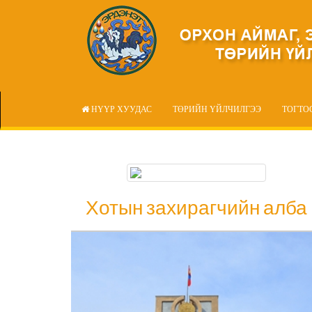
НҮҮР ХУУДАС
ТӨРИЙН ҮЙЛЧИЛГЭЭ
ТОГТО
Хотын захирагчийн алба
Хотын захирагчийн алба