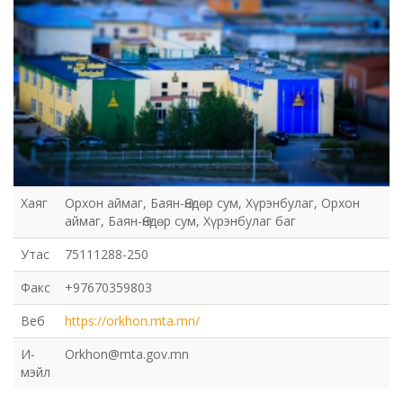
Хаяг
Орхон аймаг, Баян-Өндөр сум, Хүрэнбулаг, Орхон
аймаг, Баян-Өндөр сум, Хүрэнбулаг баг
Утас
75111288-250
Факс
+97670359803
Веб
https://orkhon.mta.mn/
И-
Orkhon@mta.gov.mn
мэйл