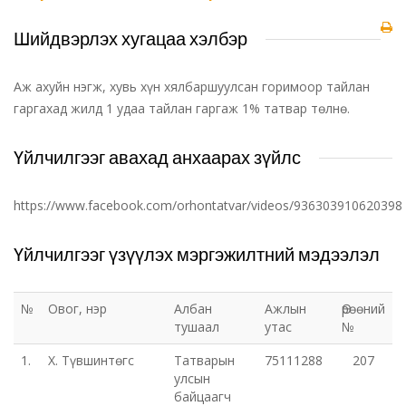
Шийдвэрлэх хугацаа хэлбэр
Аж ахуйн нэгж, хувь хүн хялбаршуулсан горимоор тайлан
гаргахад жилд 1 удаа тайлан гаргаж 1% татвар төлнө.
Үйлчилгээг авахад анхаарах зүйлс
https://www.facebook.com/orhontatvar/videos/936303910620398
Үйлчилгээг үзүүлэх мэргэжилтний мэдээлэл
№
Овог, нэр
Албан
Ажлын
Өрөөний
тушаал
утас
№
1.
Х. Түвшинтөгс
Татварын
75111288
207
улсын
байцаагч