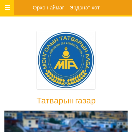
Цэс
Орхон аймаг - Эрдэнэт хот
Татварын газар
Татварын газар