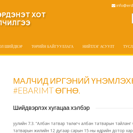
info@erd
ОЛ ШИЙДВЭР
ТӨРИЙН БАЙГУУЛЛАГА
НИЙТЛЭГ АСУУЛТ
ТУС
МАЛЧИД ИРГЭНИЙ ҮНЭМЛЭХ
#EBARIMT ӨГНӨ.
Шийдвэрлэх хугацаа хэлбэр
уулийн 7.3. “Албан татвар төлөгч албан татварын тайланг
татварын жилийн 12 дугаар сарын 15-ны өдрийн дотор харь