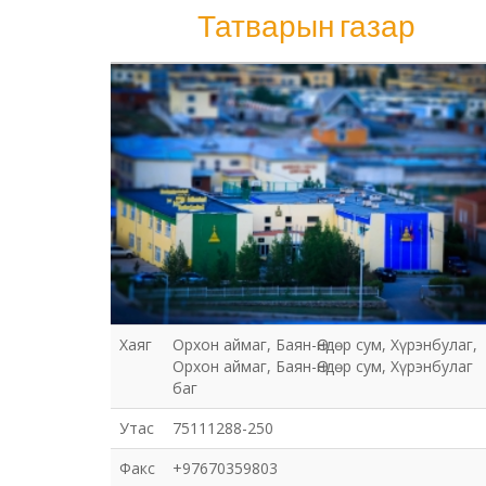
Татварын газар
Татварын газар
Хаяг
Орхон аймаг, Баян-Өндөр сум, Хүрэнбулаг,
Орхон аймаг, Баян-Өндөр сум, Хүрэнбулаг
баг
Утас
75111288-250
Факс
+97670359803