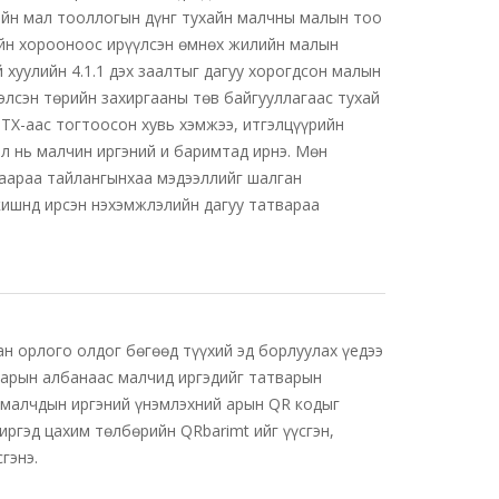
ийн мал тооллогын дүнг тухайн малчны малын тоо
йн хорооноос ирүүлсэн өмнөх жилийн малын
 хуулийн 4.1.1 дэх заалтыг дагуу хорогдсон малын
элсэн төрийн захиргааны төв байгууллагаас тухай
ИТХ-аас тогтоосон хувь хэмжээ, итгэлцүүрийн
л нь малчин иргэний и баримтад ирнэ. Мөн
аараа тайлангынхаа мэдээллийг шалган
кишнд ирсэн нэхэмжлэлийн дагуу татвараа
н орлого олдог бөгөөд түүхий эд борлуулах үедээ
варын албанаас малчид иргэдийг татварын
 малчдын иргэний үнэмлэхний арын QR кодыг
ргэд цахим төлбөрийн QRbarimt ийг үүсгэн,
гэнэ.