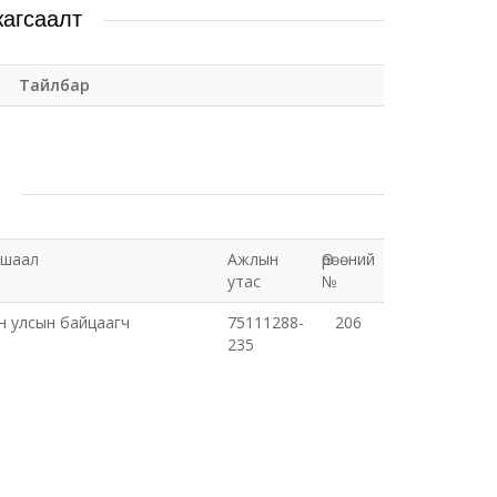
жагсаалт
Тайлбар
ушаал
Ажлын
Өрөөний
утас
№
н улсын байцаагч
75111288-
206
235