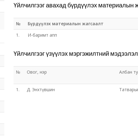
Үйлчилгээг авахад бүрдүүлэх материалын 
№
Бүрдүүлэх материалын жагсаалт
1.
И-баримт апп
Үйлчилгээг үзүүлэх мэргэжилтний мэдээлэл
№
Овог, нэр
Албан т
1.
Д. Энхтүвшин
Татвары