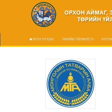
НҮҮР ХУУДАС
ТӨРИЙН ҮЙЛЧИЛГЭЭ
ТОГТО