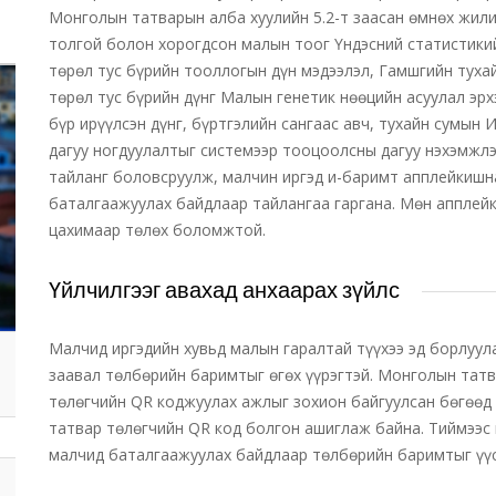
Монголын татварын алба хуулийн 5.2-т заасан өмнөх жил
толгой болон хорогдсон малын тоог Үндэсний статистики
төрөл тус бүрийн тооллогын дүн мэдээлэл, Гамшгийн тухай
төрөл тус бүрийн дүнг Малын генетик нөөцийн асуулал эрх
бүр ирүүлсэн дүнг, бүртгэлийн сангаас авч, тухайн сумын 
дагуу ногдуулалтыг системээр тооцоолсны дагуу нэхэмжлэ
тайланг боловсруулж, малчин иргэд и-баримт апплейкишн
баталгаажуулах байдлаар тайлангаа гаргана. Мөн апплей
цахимаар төлөх боломжтой.
Үйлчилгээг авахад анхаарах зүйлс
Малчид иргэдийн хувьд малын гаралтай түүхээ эд борлуула
заавал төлбөрийн баримтыг өгөх үүрэгтэй. Монголын тат
төлөгчийн QR коджуулах ажлыг зохион байгуулсан бөгөөд
татвар төлөгчийн QR код болгон ашиглаж байна. Тиймээс и
малчид баталгаажуулах байдлаар төлбөрийн баримтыг үүс