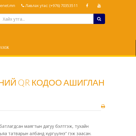
enet.mn
Лавлах утас: (+976) 70353511
ЛАМЖ
НИЙ QR КОДОО АШИГЛАН
 батлагдсан маягтын дагуу бэлтгэж, тухайн
яа татварын албанд хүргүүлнэ” гэж заасан.