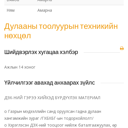
Ням
Амарна
Дулааны тоолуурын техникийн
нөхцөл
Шийдвэрлэх хугацаа хэлбэр
Ажлын 14 хоног
Үйлчилгээг авахад анхаарах зүйлс
ДЭХ-НИЙ ГЭРЭЭ ХИЙХЭД БҮРДҮҮЛЭХ МАТЕРИАЛ
o Газрын мэдээллийн санд оруулсан гадна дулаан
хангамжийн зураг /ГХБХБГ-ын тодорхойлолт/
o Хэрэглэсэн ДЭХ-ний тооцоог нийлж баталгаажуулах, өр