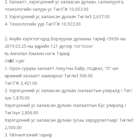
2. Халаалт, хэрэгцээний ус халаасан дулаан, салхилуулга,
технологийн халуун ус Төг/ГЖ 10,053.00
3. Хэрэгцээний ус халаасан дулаан Төг/м3 2,637.00
4. Технологийн уур Төг/ГЖ 10,922.00
2. Ахуйн хэрэглэгчдэд борлуулах дулааны тариф /ЭХЗХ-ны
2019.03.25-ны өдрийн 121 дүгээр тогтоол/
№ Ангилал Хэмжих нэгж Тариф
/НӨАТ-гүй/
1. Орон сууцны халаалт /оюутны байр, подвал, “О”-ын
өрөөний халаалт хамаарна/ Төг/м3 506.00
Төг/ГЖ 3,421.00
2. Хэрэгцээний ус халаасан дулаан /халаалтын улиралд / Төг/
хүн 1,870.00
Хэрэгцээний ус халаасан дулаан /халаалтын бус улиралд /
Төг/хүн 2,806.00
Хэрэгцээний ус халаасан дулаан /усны зарцуулалтаар/ Төг/м3
2,500.00
3. Үйлчилгээний тариф