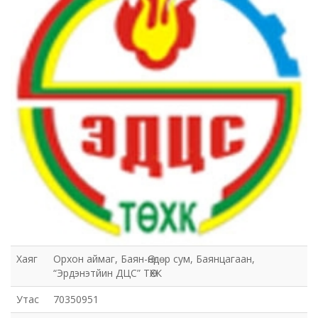
Хаяг
Орхон аймаг, Баян-Өндөр сум, Баянцагаан,
“Эрдэнэтйин ДЦС” ТӨХК
Утас
70350951