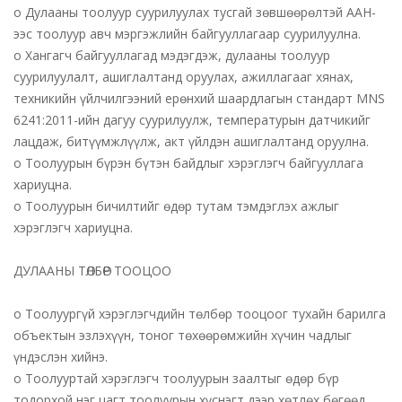
o Дулааны тоолуур суурилуулах тусгай зөвшөөрөлтэй ААН-
ээс тоолуур авч мэргэжлийн байгууллагаар суурилуулна.
o Хангагч байгууллагад мэдэгдэж, дулааны тоолуур
суурилуулалт, ашиглалтанд оруулах, ажиллагааг хянах,
техникийн үйлчилгээний ерөнхий шаардлагын стандарт MNS
6241:2011-ийн дагуу суурилуулж, температурын датчикийг
лацдаж, битүүмжлүүлж, акт үйлдэн ашиглалтанд оруулна.
o Тоолуурын бүрэн бүтэн байдлыг хэрэглэгч байгууллага
хариуцна.
o Тоолуурын бичилтийг өдөр тутам тэмдэглэх ажлыг
хэрэглэгч хариуцна.
ДУЛААНЫ ТӨЛБӨР ТООЦОО
o Тоолуургүй хэрэглэгчдийн төлбөр тооцоог тухайн барилга
объектын эзлэхүүн, тоног төхөөрөмжийн хүчин чадлыг
үндэслэн хийнэ.
o Тоолууртай хэрэглэгч тоолуурын заалтыг өдөр бүр
тодорхой нэг цагт тоолуурын хүснэгт дээр хөтлөх бөгөөд