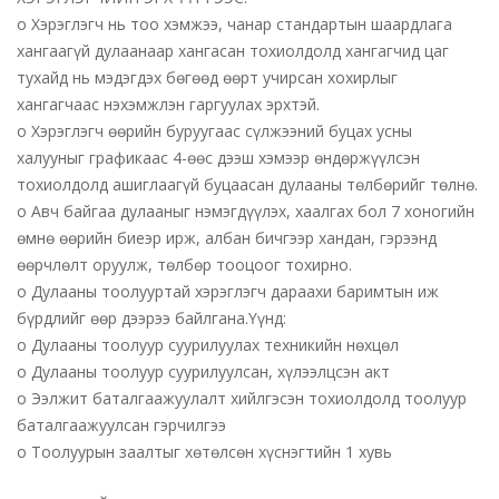
o Хэрэглэгч нь тоо хэмжээ, чанар стандартын шаардлага
хангаагүй дулаанаар хангасан тохиолдолд хангагчид цаг
тухайд нь мэдэгдэх бөгөөд өөрт учирсан хохирлыг
хангагчаас нэхэмжлэн гаргуулах эрхтэй.
o Хэрэглэгч өөрийн буруугаас сүлжээний буцах усны
халууныг графикаас 4-өөс дээш хэмээр өндөржүүлсэн
тохиолдолд ашиглаагүй буцаасан дулааны төлбөрийг төлнө.
o Авч байгаа дулааныг нэмэгдүүлэх, хаалгах бол 7 хоногийн
өмнө өөрийн биеэр ирж, албан бичгээр хандан, гэрээнд
өөрчлөлт оруулж, төлбөр тооцоог тохирно.
o Дулааны тоолууртай хэрэглэгч дараахи баримтын иж
бүрдлийг өөр дээрээ байлгана.Үүнд:
o Дулааны тоолуур суурилуулах техникийн нөхцөл
o Дулааны тоолуур суурилуулсан, хүлээлцсэн акт
o Ээлжит баталгаажуулалт хийлгэсэн тохиолдолд тоолуур
баталгаажуулсан гэрчилгээ
o Тоолуурын заалтыг хөтөлсөн хүснэгтийн 1 хувь