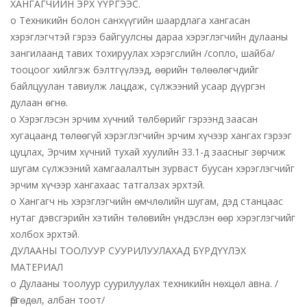
ХАНГАГЧИЙН ЭРХ ҮҮРГЭЭС.
o Техникийн болон санхүүгийн шаардлага хангасан
хэрэглэгчтэй гэрээ байгуулсны дараа хэрэглэгчийн дулааны
зангилаанд тавих тохируулах хэрэгслийн /сопло, шайба/
тооцоог хийлгэж бэлтгүүлээд, өөрийн төлөөлөгчдийг
байлцуулан тавиулж лацдаж, сүлжээний усаар дүүргэн
дулаан өгнө.
o Хэрэглэсэн эрчим хүчний төлбөрийг гэрээнд заасан
хугацаанд төлөөгүй хэрэглэгчийн эрчим хүчээр хангах гэрээг
цуцлах, Эрчим хүчний тухай хуулийн 33.1-д заасныг зөрчиж
шугам сүлжээний хамгаалалтын зурваст буусан хэрэглэгчийг
эрчим хүчээр хангахаас татгалзах эрхтэй.
o Хангагч нь хэрэглэгчийн өмчлөлийн шугам, дэд станцаас
нутаг дэвсгэрийн хэтийн төлөвийн үндэслэн өөр хэрэглэгчийг
холбох эрхтэй.
ДУЛААНЫ ТООЛУУР СУУРИЛУУЛАХАД БҮРДҮҮЛЭХ
МАТЕРИАЛ
o Дулааны тоолуур суурилуулах техникийн нөхцөл авна. /
Өргөдөл, албан тоот/