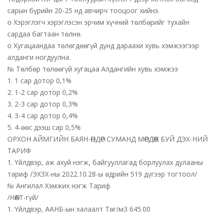
сарын бүрийн 20-25 нд авчирч тооцоог хийнэ.
o Хэрэглэгч хэрэглэсэн эрчим хүчний төлбөрийг тухайн
сардаа багтаан төлнө.
o Хугацаандаа төлөгдөөгүй дүнд дараахи хувь хэмжээгээр
алданги ногдуулна.
№ Төлбөр төлөөгүй хугацаа Алдангийн хувь хэмжээ
1. 1 сар дотор 0,1%
2. 1-2 сар дотор 0,2%
3. 2-3 сар дотор 0,3%
4. 3-4 сар дотор 0,4%
5. 4-өөс дээш сар 0,5%
ОРХОН АЙМГИЙН БАЯН-ӨНДӨР СУМАНД МӨРДӨЖ БУЙ ДЭХ-НИЙ
ТАРИФ
1. Үйлдвэр, аж ахуй нэгж, байгууллагад борлуулах дулааны
тариф /ЭХЗХ-ны 2022.10.28-ы өдрийн 519 дүгээр тогтоол/
№ Ангилал Хэмжих нэгж Тариф
/НӨАТ-гүй/
1. Үйлдвэр, ААНБ-ын халаалт Төг/м3 645.00