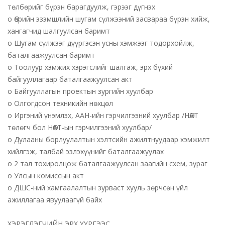
төлбөрийг бүрэн барагдуулж, гэрээг дүгнэх
o Өөрийн эзэмшлийн шугам сүлжээний засвараа бүрэн хийж,
хангагчид шалгуулсан баримт
o Шугам сүлжээг дүүргэсэн усны хэмжээг тодорхойлж,
баталгаажуулсан баримт
o Тоолуур хэмжих хэрэгслийг шалгаж, эрх бүхий
байгууллагаар баталгаажуулсан акт
o Байгууллагын проектын зургийн хуулбар
o Олгогдсон техникийн нөхцөл
o Иргэний үнэмлэх, ААН-ийн гэрчилгээний хуулбар /НӨАТ
төлөгч бол НӨАТ-ын гэрчилгээний хуулбар/
o Дулааны борлуулалтын хэлтсийн ажилтнуудаар хэмжилт
хийлгэж, талбай эзлэхүүнийг баталгаажуулах
o 2 тал тохиролцож баталгаажуулсан заагийн схем, зураг
o Улсын комиссын акт
o ДШС-ний хамгаалалтын зурваст хууль зөрчсөн үйл
ажиллагаа явуулаагүй байх
ХЭРЭГЛЭГЧИЙН ЭРХ ҮҮРГЭЭС.