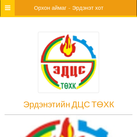
Цэс
Орхон аймаг - Эрдэнэт хот
Эрдэнэтийн ДЦС ТӨХК
Эрдэнэтийн ДЦС ТӨХК